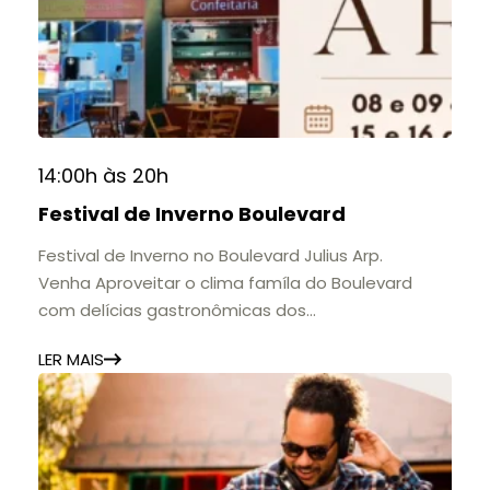
do Colégio Anchieta por meio de documentos,
histórias e marcos que evidenciam sua
contribuição para a educação, a cultura e a
formação de gerações.
📍 Casarão Julius Arp
📅 Até 30 de setembro
14:00h às 20h
🕚 Quinta a sábado, das 11h às 20h | Domingo, das
Festival de Inverno Boulevard
11h às 17h
🎟️ Entrada gratuita.
Festival de Inverno no Boulevard Julius Arp.
Venha Aproveitar o clima famíla do Boulevard
com delícias gastronômicas dos
estabelecimentos.
LER MAIS