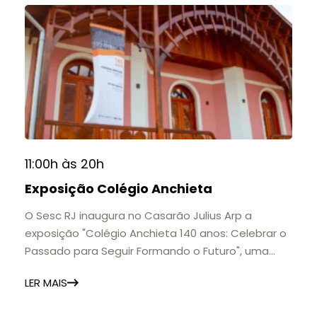
11:00h às 20h
Exposição Colégio Anchieta
O Sesc RJ inaugura no Casarão Julius Arp a
exposição "Colégio Anchieta 140 anos: Celebrar o
Passado para Seguir Formando o Futuro", uma
homenagem à trajetória de uma das mais
LER MAIS
importantes instituições de ensino de Nova
Friburgo e do Brasil.