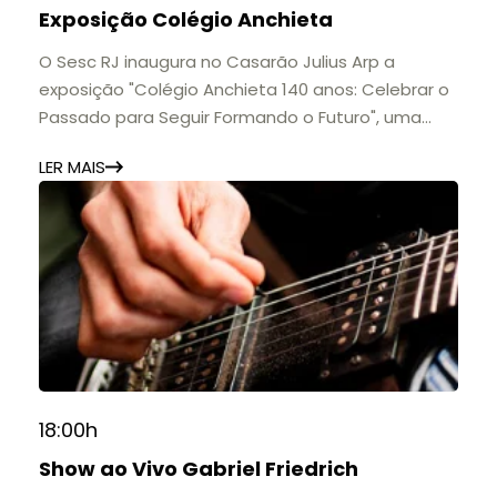
Exposição Colégio Anchieta
O Sesc RJ inaugura no Casarão Julius Arp a
exposição "Colégio Anchieta 140 anos: Celebrar o
Passado para Seguir Formando o Futuro", uma
homenagem à trajetória de uma das mais
LER MAIS
importantes instituições de ensino de Nova
Friburgo e do Brasil.
A mostra convida o público a conhecer o legado
do Colégio Anchieta por meio de documentos,
histórias e marcos que evidenciam sua
contribuição para a educação, a cultura e a
formação de gerações.
📍 Casarão Julius Arp
📅 Até 30 de setembro
18:00h
🕚 Quinta a sábado, das 11h às 20h | Domingo, das
Show ao Vivo Gabriel Friedrich
11h às 17h