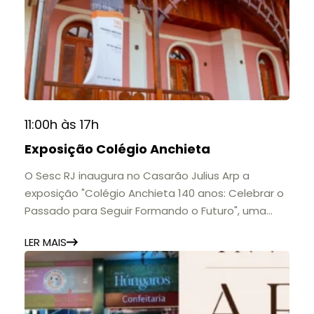
11:00h às 17h
Exposição Colégio Anchieta
O Sesc RJ inaugura no Casarão Julius Arp a
exposição "Colégio Anchieta 140 anos: Celebrar o
Passado para Seguir Formando o Futuro", uma
homenagem à trajetória de uma das mais
LER MAIS
importantes instituições de ensino de Nova
Friburgo e do Brasil.
A mostra convida o público a conhecer o legado
do Colégio Anchieta por meio de documentos,