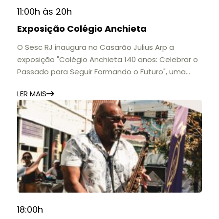
11:00h às 20h
Exposição Colégio Anchieta
O Sesc RJ inaugura no Casarão Julius Arp a
exposição "Colégio Anchieta 140 anos: Celebrar o
Passado para Seguir Formando o Futuro", uma
homenagem à trajetória de uma das mais
LER MAIS
importantes instituições de ensino de Nova
Friburgo e do Brasil.
A mostra convida o público a conhecer o legado
do Colégio Anchieta por meio de documentos,
histórias e marcos que evidenciam sua
contribuição para a educação, a cultura e a
formação de gerações.
📍 Casarão Julius Arp
📅 Até 30 de setembro
18:00h
🕚 Quinta a sábado, das 11h às 20h | Domingo, das