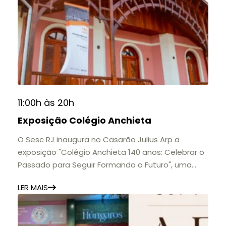
11:00h às 20h
Exposição Colégio Anchieta
O Sesc RJ inaugura no Casarão Julius Arp a
exposição "Colégio Anchieta 140 anos: Celebrar o
Passado para Seguir Formando o Futuro", uma
homenagem à trajetória de uma das mais
LER MAIS
importantes instituições de ensino de Nova
Friburgo e do Brasil.
A mostra convida o público a conhecer o legado