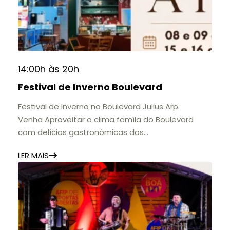
histórias e marcos que evidenciam sua
contribuição para a educação, a cultura e a
formação de gerações.
📍 Casarão Julius Arp
📅 Até 30 de setembro
14:00h às 20h
🕚 Quinta a sábado, das 11h às 20h | Domingo, das
Festival de Inverno Boulevard
11h às 17h
🎟️ Entrada gratuita.
Festival de Inverno no Boulevard Julius Arp.
Venha Aproveitar o clima famíla do Boulevard
com delícias gastronômicas dos
estabelecimentos.
LER MAIS