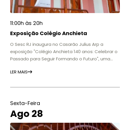
11:00h às 20h
Exposição Colégio Anchieta
O Sesc RJ inaugura no Casarão Julius Arp a
exposição "Colégio Anchieta 140 anos: Celebrar o
Passado para Seguir Formando o Futuro", uma
homenagem à trajetória de uma das mais
LER MAIS
importantes instituições de ensino de Nova
Friburgo e do Brasil.
A mostra convida o público a conhecer o legado
do Colégio Anchieta por meio de documentos,
histórias e marcos que evidenciam sua
Sexta-Feira
contribuição para a educação, a cultura e a
Ago 28
formação de gerações.