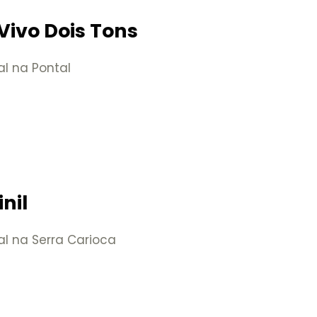
Vivo Dois Tons
al na Pontal
nil
al na Serra Carioca