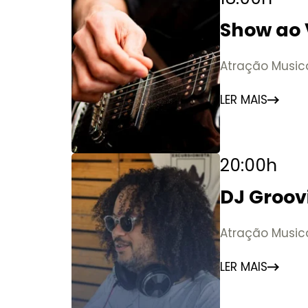
Show ao 
Atração Music
LER MAIS
20:00h
DJ Groovi
Atração Music
LER MAIS