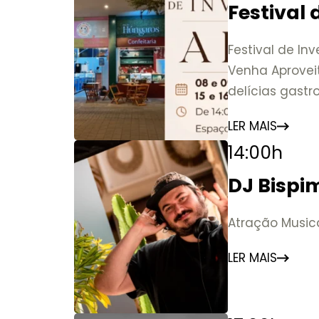
Festival
Festival de In
Venha Aprovei
delícias gast
LER MAIS
14:00h
DJ Bispi
Atração Musica
LER MAIS