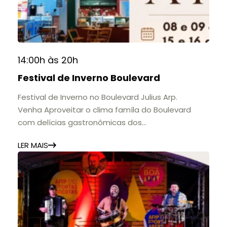
contribuição para a educação, a cultura e a
formação de gerações.
📍 Casarão Julius Arp
📅 Até 30 de setembro
14:00h às 20h
🕚 Quinta a sábado, das 11h às 20h | Domingo, das
Festival de Inverno Boulevard
11h às 17h
🎟️ Entrada gratuita.
Festival de Inverno no Boulevard Julius Arp.
Venha Aproveitar o clima famíla do Boulevard
com delícias gastronômicas dos
estabelecimentos.
LER MAIS