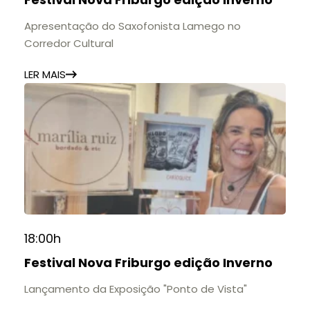
11h às 17h
🎟️ Entrada gratuita.
Apresentação do Saxofonista Lamego no
Corredor Cultural
LER MAIS
18:00h
Festival Nova Friburgo edição Inverno
Lançamento da Exposição "Ponto de Vista"