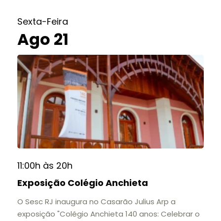
do Colégio Anchieta por meio de documentos,
histórias e marcos que evidenciam sua
Sexta-Feira
contribuição para a educação, a cultura e a
Ago 21
formação de gerações.
📍 Casarão Julius Arp
📅 Até 30 de setembro
🕚 Quinta a sábado, das 11h às 20h | Domingo, das
11h às 17h
🎟️ Entrada gratuita.
11:00h às 20h
Exposição Colégio Anchieta
O Sesc RJ inaugura no Casarão Julius Arp a
exposição "Colégio Anchieta 140 anos: Celebrar o