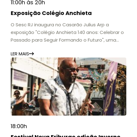
11:00h às 20h
Exposição Colégio Anchieta
O Sesc RJ inaugura no Casarão Julius Arp a
exposição "Colégio Anchieta 140 anos: Celebrar o
Passado para Seguir Formando o Futuro", uma
homenagem à trajetória de uma das mais
LER MAIS
importantes instituições de ensino de Nova
Friburgo e do Brasil.
A mostra convida o público a conhecer o legado
do Colégio Anchieta por meio de documentos,
histórias e marcos que evidenciam sua
contribuição para a educação, a cultura e a
formação de gerações.
📍 Casarão Julius Arp
📅 Até 30 de setembro
18:00h
🕚 Quinta a sábado, das 11h às 20h | Domingo, das
Festival Nova Friburgo edição Inverno