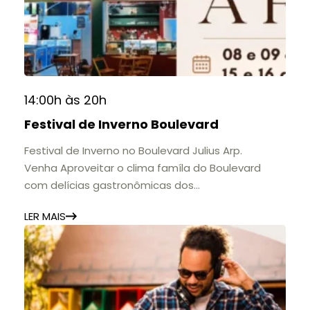
histórias e marcos que evidenciam sua
contribuição para a educação, a cultura e a
formação de gerações.
📍 Casarão Julius Arp
📅 Até 30 de setembro
14:00h às 20h
🕚 Quinta a sábado, das 11h às 20h | Domingo, das
Festival de Inverno Boulevard
11h às 17h
🎟️ Entrada gratuita.
Festival de Inverno no Boulevard Julius Arp.
Venha Aproveitar o clima famíla do Boulevard
com delícias gastronômicas dos
estabelecimentos.
LER MAIS