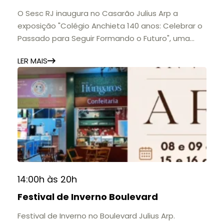
O Sesc RJ inaugura no Casarão Julius Arp a
exposição "Colégio Anchieta 140 anos: Celebrar o
Passado para Seguir Formando o Futuro", uma
homenagem à trajetória de uma das mais
LER MAIS
importantes instituições de ensino de Nova
Friburgo e do Brasil.
A mostra convida o público a conhecer o legado
do Colégio Anchieta por meio de documentos,
histórias e marcos que evidenciam sua
contribuição para a educação, a cultura e a
formação de gerações.
📍 Casarão Julius Arp
📅 Até 30 de setembro
14:00h às 20h
🕚 Quinta a sábado, das 11h às 20h | Domingo, das
Festival de Inverno Boulevard
11h às 17h
🎟️ Entrada gratuita.
Festival de Inverno no Boulevard Julius Arp.