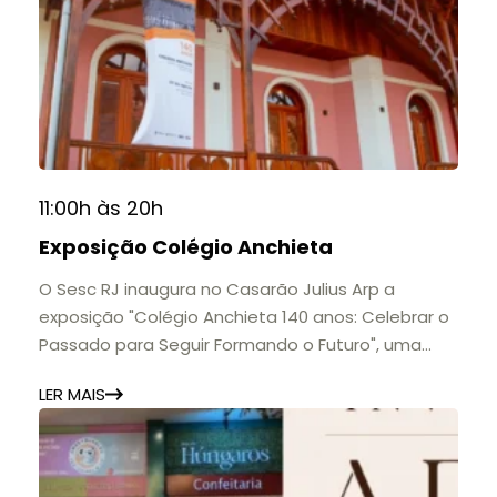
11:00h às 20h
Exposição Colégio Anchieta
O Sesc RJ inaugura no Casarão Julius Arp a
exposição "Colégio Anchieta 140 anos: Celebrar o
Passado para Seguir Formando o Futuro", uma
homenagem à trajetória de uma das mais
LER MAIS
importantes instituições de ensino de Nova
Friburgo e do Brasil.
A mostra convida o público a conhecer o legado
do Colégio Anchieta por meio de documentos,