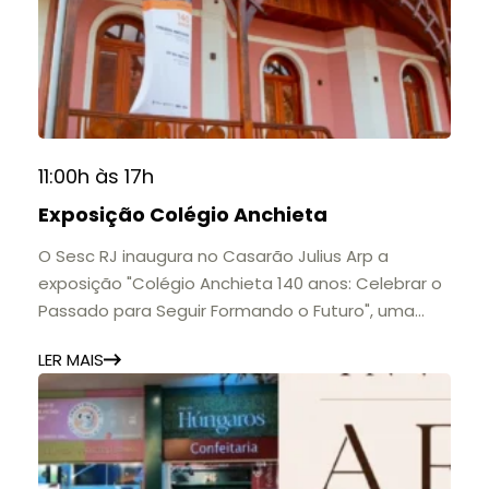
11:00h às 17h
Exposição Colégio Anchieta
O Sesc RJ inaugura no Casarão Julius Arp a
exposição "Colégio Anchieta 140 anos: Celebrar o
Passado para Seguir Formando o Futuro", uma
homenagem à trajetória de uma das mais
LER MAIS
importantes instituições de ensino de Nova
Friburgo e do Brasil.
A mostra convida o público a conhecer o legado
do Colégio Anchieta por meio de documentos,
histórias e marcos que evidenciam sua