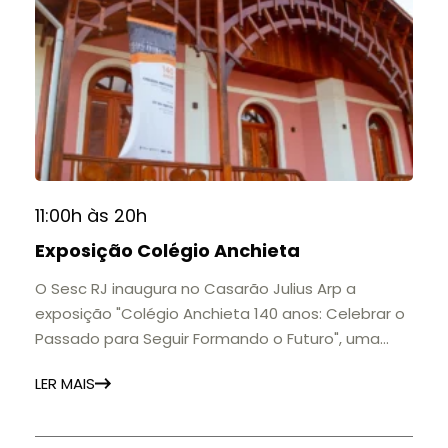
11:00h às 20h
Exposição Colégio Anchieta
O Sesc RJ inaugura no Casarão Julius Arp a
exposição "Colégio Anchieta 140 anos: Celebrar o
Passado para Seguir Formando o Futuro", uma
homenagem à trajetória de uma das mais
LER MAIS
importantes instituições de ensino de Nova
Friburgo e do Brasil.
A mostra convida o público a conhecer o legado