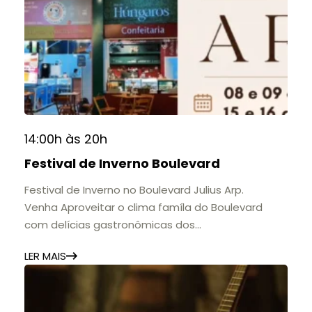
A mostra convida o público a conhecer o legado
do Colégio Anchieta por meio de documentos,
histórias e marcos que evidenciam sua
contribuição para a educação, a cultura e a
formação de gerações.
📍 Casarão Julius Arp
📅 Até 30 de setembro
14:00h às 20h
🕚 Quinta a sábado, das 11h às 20h | Domingo, das
Festival de Inverno Boulevard
11h às 17h
🎟️ Entrada gratuita.
Festival de Inverno no Boulevard Julius Arp.
Venha Aproveitar o clima famíla do Boulevard
com delícias gastronômicas dos
estabelecimentos.
LER MAIS