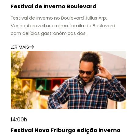
🕚 Quinta a sábado, das 11h às 20h | Domingo, das
Festival de Inverno Boulevard
11h às 17h
🎟️ Entrada gratuita.
Festival de Inverno no Boulevard Julius Arp.
Venha Aproveitar o clima famíla do Boulevard
com delícias gastronômicas dos
estabelecimentos.
LER MAIS
14:00h
Festival Nova Friburgo edição Inverno