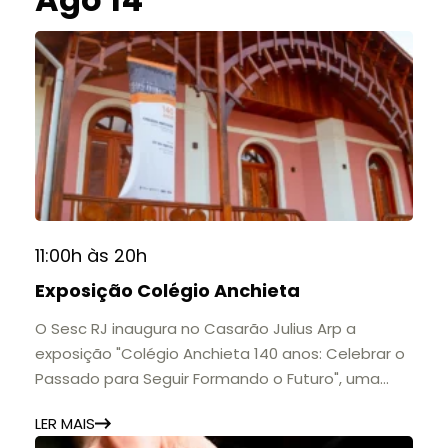
11:00h às 20h
Exposição Colégio Anchieta
O Sesc RJ inaugura no Casarão Julius Arp a
exposição "Colégio Anchieta 140 anos: Celebrar o
Passado para Seguir Formando o Futuro", uma
homenagem à trajetória de uma das mais
LER MAIS
importantes instituições de ensino de Nova