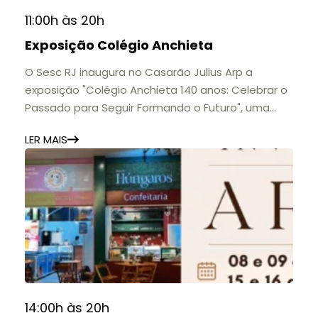
11:00h às 20h
Exposição Colégio Anchieta
O Sesc RJ inaugura no Casarão Julius Arp a
exposição "Colégio Anchieta 140 anos: Celebrar o
Passado para Seguir Formando o Futuro", uma
homenagem à trajetória de uma das mais
LER MAIS
importantes instituições de ensino de Nova
Friburgo e do Brasil.
A mostra convida o público a conhecer o legado
do Colégio Anchieta por meio de documentos,
histórias e marcos que evidenciam sua
contribuição para a educação, a cultura e a
formação de gerações.
📍 Casarão Julius Arp
📅 Até 30 de setembro
14:00h às 20h