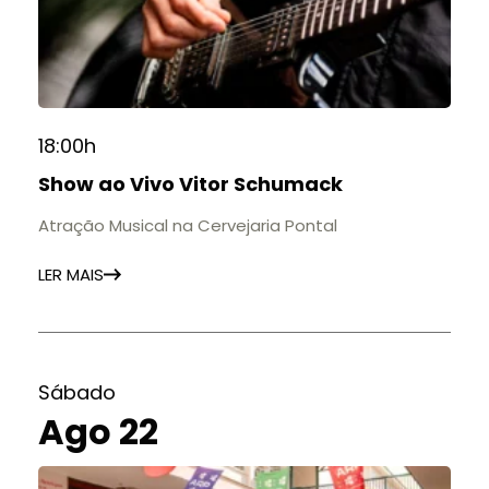
histórias e marcos que evidenciam sua
contribuição para a educação, a cultura e a
formação de gerações.
📍 Casarão Julius Arp
📅 Até 30 de setembro
18:00h
🕚 Quinta a sábado, das 11h às 20h | Domingo, das
Show ao Vivo Vitor Schumack
11h às 17h
🎟️ Entrada gratuita.
Atração Musical na Cervejaria Pontal
LER MAIS
Sábado
Ago 22