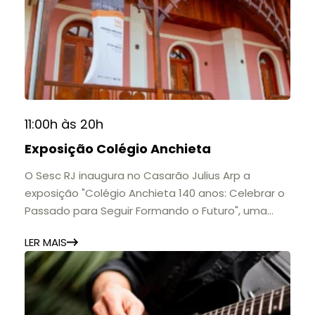
📅 Até 30 de setembro
🕚 Quinta a sábado, das 11h às 20h | Domingo, das
11h às 17h
🎟️ Entrada gratuita.
11:00h às 20h
Exposição Colégio Anchieta
O Sesc RJ inaugura no Casarão Julius Arp a
exposição "Colégio Anchieta 140 anos: Celebrar o
Passado para Seguir Formando o Futuro", uma
homenagem à trajetória de uma das mais
LER MAIS
importantes instituições de ensino de Nova
Friburgo e do Brasil.
A mostra convida o público a conhecer o legado
do Colégio Anchieta por meio de documentos,