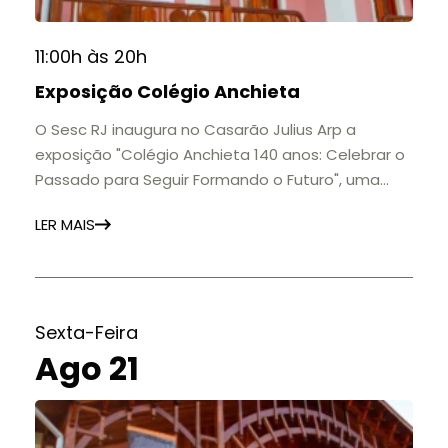
11:00h às 20h
Exposição Colégio Anchieta
O Sesc RJ inaugura no Casarão Julius Arp a
exposição "Colégio Anchieta 140 anos: Celebrar o
Passado para Seguir Formando o Futuro", uma
homenagem à trajetória de uma das mais
LER MAIS
importantes instituições de ensino de Nova
Friburgo e do Brasil.
A mostra convida o público a conhecer o legado
do Colégio Anchieta por meio de documentos,
histórias e marcos que evidenciam sua
Sexta-Feira
contribuição para a educação, a cultura e a
Ago 21
formação de gerações.
📍 Casarão Julius Arp