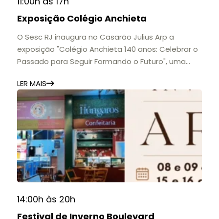
11:00h às 17h
Exposição Colégio Anchieta
O Sesc RJ inaugura no Casarão Julius Arp a
exposição "Colégio Anchieta 140 anos: Celebrar o
Passado para Seguir Formando o Futuro", uma
homenagem à trajetória de uma das mais
LER MAIS
importantes instituições de ensino de Nova
Friburgo e do Brasil.
A mostra convida o público a conhecer o legado
do Colégio Anchieta por meio de documentos,
histórias e marcos que evidenciam sua
contribuição para a educação, a cultura e a
formação de gerações.
📍 Casarão Julius Arp
📅 Até 30 de setembro
14:00h às 20h
🕚 Quinta a sábado, das 11h às 20h | Domingo, das
Festival de Inverno Boulevard