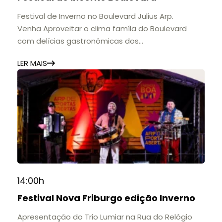
11h às 17h
🎟️ Entrada gratuita.
Festival de Inverno no Boulevard Julius Arp.
Venha Aproveitar o clima famíla do Boulevard
com delícias gastronômicas dos
estabelecimentos.
LER MAIS
14:00h
Festival Nova Friburgo edição Inverno
Apresentação do Trio Lumiar na Rua do Relógio