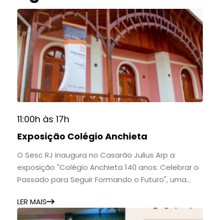
11:00h às 17h
Exposição Colégio Anchieta
O Sesc RJ inaugura no Casarão Julius Arp a
exposição "Colégio Anchieta 140 anos: Celebrar o
Passado para Seguir Formando o Futuro", uma
homenagem à trajetória de uma das mais
LER MAIS
importantes instituições de ensino de Nova
Friburgo e do Brasil.