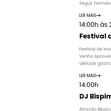
Seguir Forman
de uma das ma
LER MAIS
Nova Friburgo e
14:00h às
A mostra conv
Colégio Anchie
Festival
marcos que ev
educação, a c
Festival de In
Venha Aprovei
📍 Casarão Jul
delícias gast
📅 Até 30 de 
🕚 Quinta a sá
LER MAIS
17h
14:00h
🎟️ Entrada gra
DJ Bispi
Atração Musica