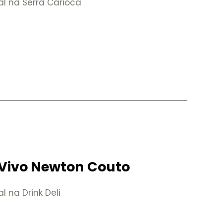
al na Serra Carioca
Vivo Newton Couto
l na Drink Deli