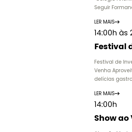
Seguir Forman
de uma das ma
LER MAIS
Nova Friburgo e
14:00h às
A mostra conv
Colégio Anchie
Festival
marcos que ev
educação, a c
Festival de In
Venha Aprovei
📍 Casarão Jul
delícias gast
📅 Até 30 de 
🕚 Quinta a sá
LER MAIS
17h
14:00h
🎟️ Entrada gra
Show ao 