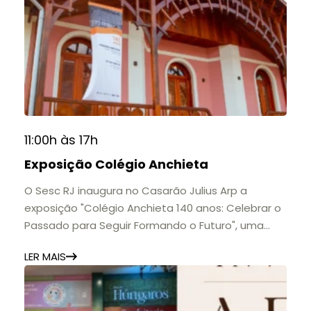
11:00h às 17h
Exposição Colégio Anchieta
O Sesc RJ inaugura no Casarão Julius Arp a
exposição "Colégio Anchieta 140 anos: Celebrar o
Passado para Seguir Formando o Futuro", uma
homenagem à trajetória de uma das mais
LER MAIS
importantes instituições de ensino de Nova
Friburgo e do Brasil.
A mostra convida o público a conhecer o legado