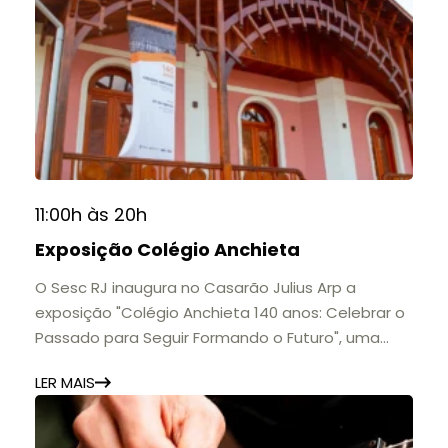
11:00h às 20h
Exposição Colégio Anchieta
O Sesc RJ inaugura no Casarão Julius Arp a
exposição "Colégio Anchieta 140 anos: Celebrar o
Passado para Seguir Formando o Futuro", uma
homenagem à trajetória de uma das mais
LER MAIS
importantes instituições de ensino de Nova
Friburgo e do Brasil.
A mostra convida o público a conhecer o legado