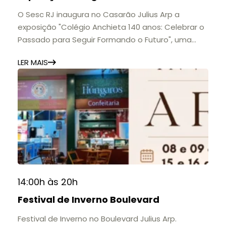
O Sesc RJ inaugura no Casarão Julius Arp a
exposição "Colégio Anchieta 140 anos: Celebrar o
Passado para Seguir Formando o Futuro", uma
homenagem à trajetória de uma das mais
LER MAIS
importantes instituições de ensino de Nova
Friburgo e do Brasil.
A mostra convida o público a conhecer o legado
do Colégio Anchieta por meio de documentos,
histórias e marcos que evidenciam sua
contribuição para a educação, a cultura e a
formação de gerações.
📍 Casarão Julius Arp
📅 Até 30 de setembro
14:00h às 20h
🕚 Quinta a sábado, das 11h às 20h | Domingo, das
Festival de Inverno Boulevard
11h às 17h
🎟️ Entrada gratuita.
Festival de Inverno no Boulevard Julius Arp.