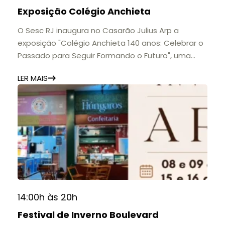
Exposição Colégio Anchieta
O Sesc RJ inaugura no Casarão Julius Arp a
exposição "Colégio Anchieta 140 anos: Celebrar o
Passado para Seguir Formando o Futuro", uma
homenagem à trajetória de uma das mais
LER MAIS
importantes instituições de ensino de Nova
Friburgo e do Brasil.
A mostra convida o público a conhecer o legado
do Colégio Anchieta por meio de documentos,
histórias e marcos que evidenciam sua
contribuição para a educação, a cultura e a
formação de gerações.
📍 Casarão Julius Arp
📅 Até 30 de setembro
14:00h às 20h
🕚 Quinta a sábado, das 11h às 20h | Domingo, das
Festival de Inverno Boulevard
11h às 17h