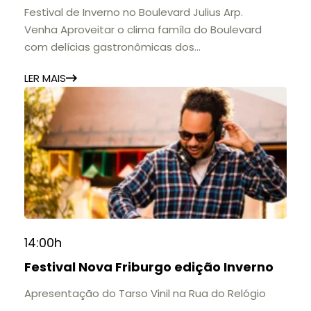
🎟️ Entrada gratuita.
Festival de Inverno no Boulevard Julius Arp.
Venha Aproveitar o clima famíla do Boulevard
com delícias gastronômicas dos
estabelecimentos.
LER MAIS
14:00h
Festival Nova Friburgo edição Inverno
Apresentação do Tarso Vinil na Rua do Relógio