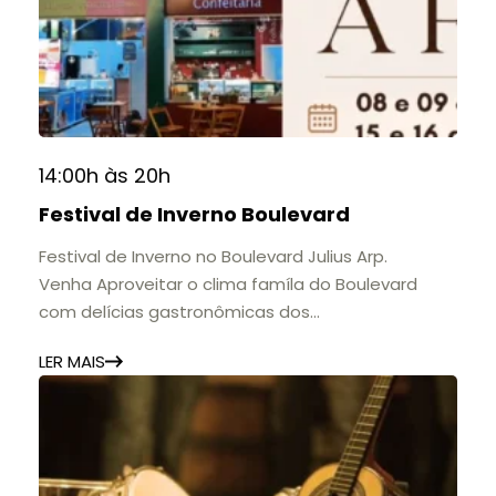
do Colégio Anchieta por meio de documentos,
histórias e marcos que evidenciam sua
contribuição para a educação, a cultura e a
formação de gerações.
📍 Casarão Julius Arp
📅 Até 30 de setembro
14:00h às 20h
🕚 Quinta a sábado, das 11h às 20h | Domingo, das
Festival de Inverno Boulevard
11h às 17h
🎟️ Entrada gratuita.
Festival de Inverno no Boulevard Julius Arp.
Venha Aproveitar o clima famíla do Boulevard
com delícias gastronômicas dos
estabelecimentos.
LER MAIS