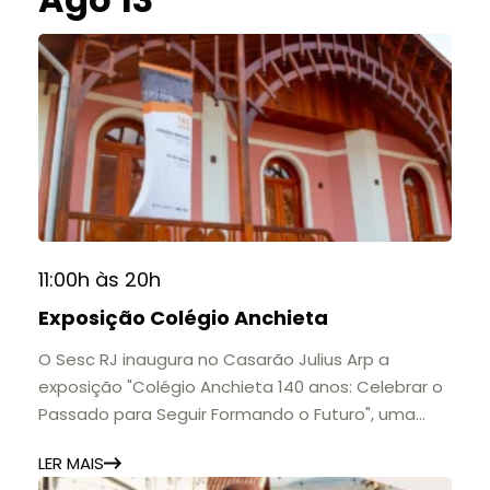
11:00h às 20h
Exposição Colégio Anchieta
O Sesc RJ inaugura no Casarão Julius Arp a
exposição "Colégio Anchieta 140 anos: Celebrar o
Passado para Seguir Formando o Futuro", uma
homenagem à trajetória de uma das mais
LER MAIS
importantes instituições de ensino de Nova