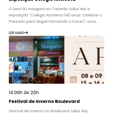
O Sesc RJ inaugura no Casarão Julius Arp a
exposição "Colégio Anchieta 140 anos: Celebrar o
Passado para Seguir Formando o Futuro", uma
homenagem à trajetória de uma das mais
LER MAIS
importantes instituições de ensino de Nova
Friburgo e do Brasil.
A mostra convida o público a conhecer o legado
do Colégio Anchieta por meio de documentos,
histórias e marcos que evidenciam sua
contribuição para a educação, a cultura e a
formação de gerações.
📍 Casarão Julius Arp
📅 Até 30 de setembro
14:00h às 20h
🕚 Quinta a sábado, das 11h às 20h | Domingo, das
Festival de Inverno Boulevard
11h às 17h
🎟️ Entrada gratuita.
Festival de Inverno no Boulevard Julius Arp.