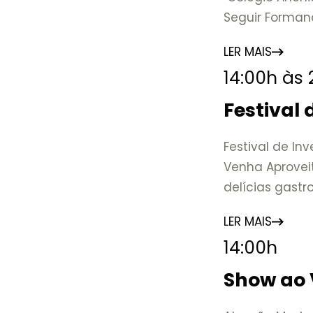
Seguir Forman
de uma das ma
LER MAIS
Nova Friburgo e
14:00h às
A mostra conv
Colégio Anchie
Festival
marcos que ev
educação, a c
Festival de In
Venha Aprovei
📍 Casarão Jul
delícias gast
📅 Até 30 de 
🕚 Quinta a sá
LER MAIS
17h
14:00h
🎟️ Entrada gra
Show ao 