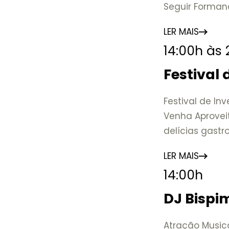
Seguir Forman
de uma das ma
LER MAIS
Nova Friburgo e
14:00h às
A mostra conv
Colégio Anchie
Festival
marcos que ev
educação, a c
Festival de In
Venha Aprovei
📍 Casarão Jul
delícias gast
📅 Até 30 de 
🕚 Quinta a sá
LER MAIS
17h
14:00h
🎟️ Entrada gra
DJ Bispi
Atração Musica