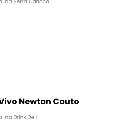
al na Serra Carioca
Vivo Newton Couto
l na Drink Deli