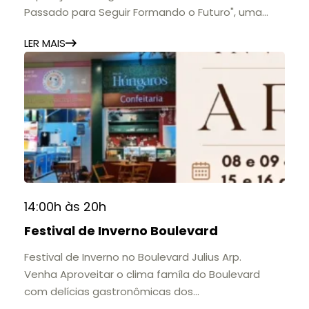
Passado para Seguir Formando o Futuro", uma
homenagem à trajetória de uma das mais
LER MAIS
importantes instituições de ensino de Nova
Friburgo e do Brasil.
A mostra convida o público a conhecer o legado
do Colégio Anchieta por meio de documentos,
histórias e marcos que evidenciam sua
contribuição para a educação, a cultura e a
formação de gerações.
📍 Casarão Julius Arp
📅 Até 30 de setembro
14:00h às 20h
🕚 Quinta a sábado, das 11h às 20h | Domingo, das
Festival de Inverno Boulevard
11h às 17h
🎟️ Entrada gratuita.
Festival de Inverno no Boulevard Julius Arp.
Venha Aproveitar o clima famíla do Boulevard
com delícias gastronômicas dos
estabelecimentos.