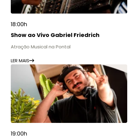
📍 Casarão Julius Arp
📅 Até 30 de setembro
18:00h
🕚 Quinta a sábado, das 11h às 20h | Domingo, das
Show ao Vivo Gabriel Friedrich
11h às 17h
🎟️ Entrada gratuita.
Atração Musical na Pontal
LER MAIS
19:00h