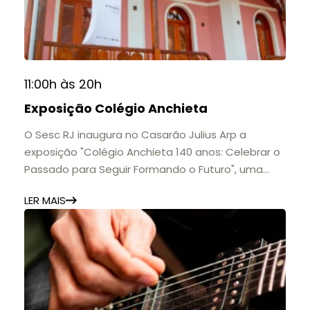
11:00h às 20h
Exposição Colégio Anchieta
O Sesc RJ inaugura no Casarão Julius Arp a
exposição "Colégio Anchieta 140 anos: Celebrar o
Passado para Seguir Formando o Futuro", uma
homenagem à trajetória de uma das mais
LER MAIS
importantes instituições de ensino de Nova
Friburgo e do Brasil.
A mostra convida o público a conhecer o legado
do Colégio Anchieta por meio de documentos,
histórias e marcos que evidenciam sua
contribuição para a educação, a cultura e a
formação de gerações.