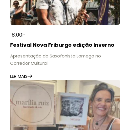
contribuição para a educação, a cultura e a
formação de gerações.
📍 Casarão Julius Arp
📅 Até 30 de setembro
18:00h
🕚 Quinta a sábado, das 11h às 20h | Domingo, das
Festival Nova Friburgo edição Inverno
11h às 17h
🎟️ Entrada gratuita.
Apresentação do Saxofonista Lamego no
Corredor Cultural
LER MAIS