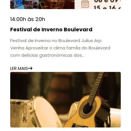
📍 Casarão Julius Arp
📅 Até 30 de setembro
14:00h às 20h
🕚 Quinta a sábado, das 11h às 20h | Domingo, das
Festival de Inverno Boulevard
11h às 17h
🎟️ Entrada gratuita.
Festival de Inverno no Boulevard Julius Arp.
Venha Aproveitar o clima famíla do Boulevard
com delícias gastronômicas dos
estabelecimentos.
LER MAIS