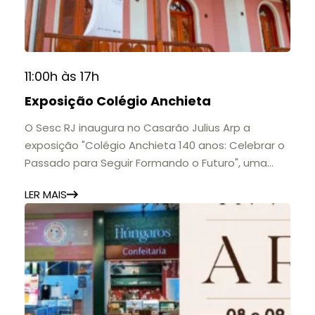
11:00h às 17h
Exposição Colégio Anchieta
O Sesc RJ inaugura no Casarão Julius Arp a
exposição "Colégio Anchieta 140 anos: Celebrar o
Passado para Seguir Formando o Futuro", uma
homenagem à trajetória de uma das mais
LER MAIS
importantes instituições de ensino de Nova
Friburgo e do Brasil.
A mostra convida o público a conhecer o legado
do Colégio Anchieta por meio de documentos,
histórias e marcos que evidenciam sua
contribuição para a educação, a cultura e a
formação de gerações.