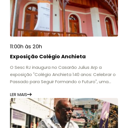
11:00h às 20h
Exposição Colégio Anchieta
O Sesc RJ inaugura no Casarão Julius Arp a
exposição "Colégio Anchieta 140 anos: Celebrar o
Passado para Seguir Formando o Futuro", uma
homenagem à trajetória de uma das mais
LER MAIS
importantes instituições de ensino de Nova
Friburgo e do Brasil.
A mostra convida o público a conhecer o legado
do Colégio Anchieta por meio de documentos,
histórias e marcos que evidenciam sua