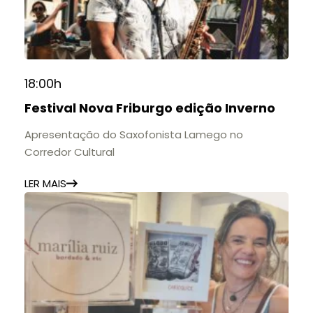
contribuição para a educação, a cultura e a
formação de gerações.
📍 Casarão Julius Arp
📅 Até 30 de setembro
18:00h
🕚 Quinta a sábado, das 11h às 20h | Domingo, das
Festival Nova Friburgo edição Inverno
11h às 17h
🎟️ Entrada gratuita.
Apresentação do Saxofonista Lamego no
Corredor Cultural
LER MAIS