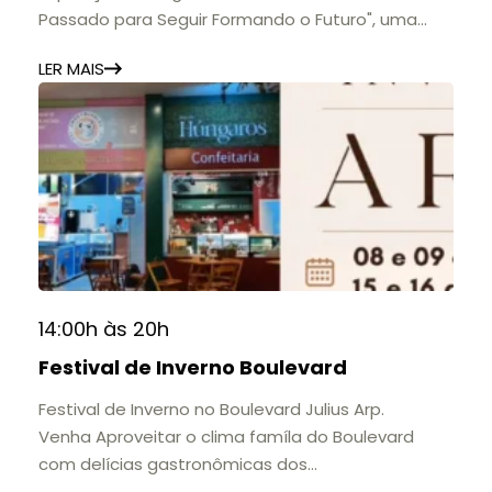
Passado para Seguir Formando o Futuro", uma
homenagem à trajetória de uma das mais
LER MAIS
importantes instituições de ensino de Nova
Friburgo e do Brasil.
A mostra convida o público a conhecer o legado
do Colégio Anchieta por meio de documentos,
histórias e marcos que evidenciam sua
contribuição para a educação, a cultura e a
formação de gerações.
📍 Casarão Julius Arp
📅 Até 30 de setembro
14:00h às 20h
🕚 Quinta a sábado, das 11h às 20h | Domingo, das
Festival de Inverno Boulevard
11h às 17h
🎟️ Entrada gratuita.
Festival de Inverno no Boulevard Julius Arp.
Venha Aproveitar o clima famíla do Boulevard
com delícias gastronômicas dos
estabelecimentos.