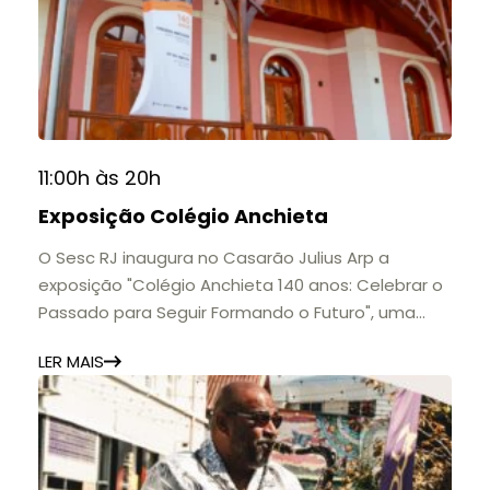
11:00h às 20h
Exposição Colégio Anchieta
O Sesc RJ inaugura no Casarão Julius Arp a
exposição "Colégio Anchieta 140 anos: Celebrar o
Passado para Seguir Formando o Futuro", uma
homenagem à trajetória de uma das mais
LER MAIS
importantes instituições de ensino de Nova
Friburgo e do Brasil.
A mostra convida o público a conhecer o legado
do Colégio Anchieta por meio de documentos,
histórias e marcos que evidenciam sua