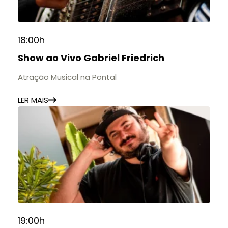
📍 Casarão Julius Arp
📅 Até 30 de setembro
18:00h
🕚 Quinta a sábado, das 11h às 20h | Domingo, das
Show ao Vivo Gabriel Friedrich
11h às 17h
🎟️ Entrada gratuita.
Atração Musical na Pontal
LER MAIS
19:00h