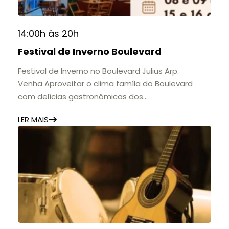
📍 Casarão Julius Arp
📅 Até 30 de setembro
14:00h às 20h
🕚 Quinta a sábado, das 11h às 20h | Domingo, das
Festival de Inverno Boulevard
11h às 17h
🎟️ Entrada gratuita.
Festival de Inverno no Boulevard Julius Arp.
Venha Aproveitar o clima famíla do Boulevard
com delícias gastronômicas dos
estabelecimentos.
LER MAIS