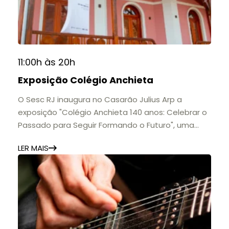
11:00h às 20h
Exposição Colégio Anchieta
O Sesc RJ inaugura no Casarão Julius Arp a
exposição "Colégio Anchieta 140 anos: Celebrar o
Passado para Seguir Formando o Futuro", uma
homenagem à trajetória de uma das mais
LER MAIS
importantes instituições de ensino de Nova
Friburgo e do Brasil.
A mostra convida o público a conhecer o legado
do Colégio Anchieta por meio de documentos,
histórias e marcos que evidenciam sua
contribuição para a educação, a cultura e a
formação de gerações.