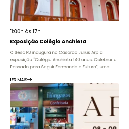
11:00h às 17h
Exposição Colégio Anchieta
O Sesc RJ inaugura no Casarão Julius Arp a
exposição "Colégio Anchieta 140 anos: Celebrar o
Passado para Seguir Formando o Futuro", uma
homenagem à trajetória de uma das mais
LER MAIS
importantes instituições de ensino de Nova
Friburgo e do Brasil.
A mostra convida o público a conhecer o legado
do Colégio Anchieta por meio de documentos,
histórias e marcos que evidenciam sua
contribuição para a educação, a cultura e a
formação de gerações.