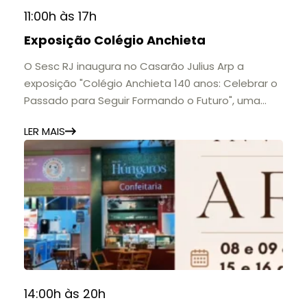
11:00h às 17h
Exposição Colégio Anchieta
O Sesc RJ inaugura no Casarão Julius Arp a
exposição "Colégio Anchieta 140 anos: Celebrar o
Passado para Seguir Formando o Futuro", uma
homenagem à trajetória de uma das mais
LER MAIS
importantes instituições de ensino de Nova
Friburgo e do Brasil.
A mostra convida o público a conhecer o legado
do Colégio Anchieta por meio de documentos,
histórias e marcos que evidenciam sua
contribuição para a educação, a cultura e a
formação de gerações.
📍 Casarão Julius Arp
📅 Até 30 de setembro
14:00h às 20h
🕚 Quinta a sábado, das 11h às 20h | Domingo, das