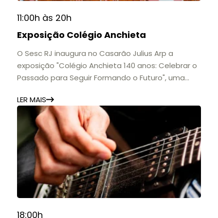
11:00h às 20h
Exposição Colégio Anchieta
O Sesc RJ inaugura no Casarão Julius Arp a
exposição "Colégio Anchieta 140 anos: Celebrar o
Passado para Seguir Formando o Futuro", uma
homenagem à trajetória de uma das mais
LER MAIS
importantes instituições de ensino de Nova
Friburgo e do Brasil.
A mostra convida o público a conhecer o legado
do Colégio Anchieta por meio de documentos,
histórias e marcos que evidenciam sua
contribuição para a educação, a cultura e a
formação de gerações.
📍 Casarão Julius Arp
📅 Até 30 de setembro
18:00h