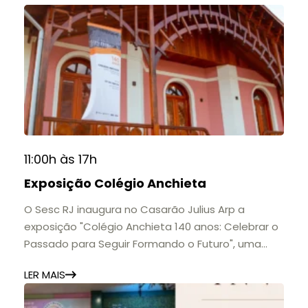
11:00h às 17h
Exposição Colégio Anchieta
O Sesc RJ inaugura no Casarão Julius Arp a
exposição "Colégio Anchieta 140 anos: Celebrar o
Passado para Seguir Formando o Futuro", uma
homenagem à trajetória de uma das mais
LER MAIS
importantes instituições de ensino de Nova
Friburgo e do Brasil.