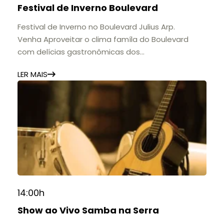
Festival de Inverno Boulevard
11h às 17h
🎟️ Entrada gratuita.
Festival de Inverno no Boulevard Julius Arp.
Venha Aproveitar o clima famíla do Boulevard
com delícias gastronômicas dos
estabelecimentos.
LER MAIS
14:00h
Show ao Vivo Samba na Serra