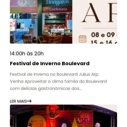
A mostra convida o público a conhecer o legado
do Colégio Anchieta por meio de documentos,
histórias e marcos que evidenciam sua
contribuição para a educação, a cultura e a
formação de gerações.
📍 Casarão Julius Arp
📅 Até 30 de setembro
14:00h às 20h
🕚 Quinta a sábado, das 11h às 20h | Domingo, das
Festival de Inverno Boulevard
11h às 17h
🎟️ Entrada gratuita.
Festival de Inverno no Boulevard Julius Arp.
Venha Aproveitar o clima famíla do Boulevard
com delícias gastronômicas dos
estabelecimentos.
LER MAIS