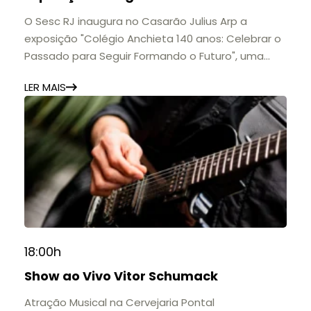
O Sesc RJ inaugura no Casarão Julius Arp a
exposição "Colégio Anchieta 140 anos: Celebrar o
Passado para Seguir Formando o Futuro", uma
homenagem à trajetória de uma das mais
LER MAIS
importantes instituições de ensino de Nova
Friburgo e do Brasil.
A mostra convida o público a conhecer o legado
do Colégio Anchieta por meio de documentos,
histórias e marcos que evidenciam sua
contribuição para a educação, a cultura e a
formação de gerações.
📍 Casarão Julius Arp
📅 Até 30 de setembro
18:00h
🕚 Quinta a sábado, das 11h às 20h | Domingo, das
Show ao Vivo Vitor Schumack
11h às 17h
🎟️ Entrada gratuita.
Atração Musical na Cervejaria Pontal