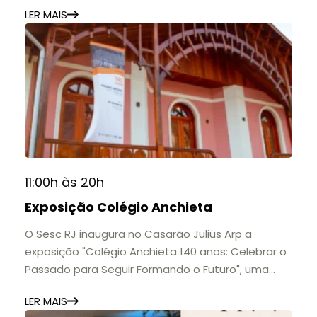
LER MAIS
11:00h às 20h
Exposição Colégio Anchieta
O Sesc RJ inaugura no Casarão Julius Arp a
exposição "Colégio Anchieta 140 anos: Celebrar o
Passado para Seguir Formando o Futuro", uma
homenagem à trajetória de uma das mais
LER MAIS
importantes instituições de ensino de Nova