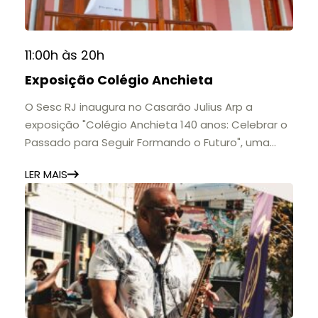
11:00h às 20h
Exposição Colégio Anchieta
O Sesc RJ inaugura no Casarão Julius Arp a
exposição "Colégio Anchieta 140 anos: Celebrar o
Passado para Seguir Formando o Futuro", uma
homenagem à trajetória de uma das mais
LER MAIS
importantes instituições de ensino de Nova
Friburgo e do Brasil.
A mostra convida o público a conhecer o legado
do Colégio Anchieta por meio de documentos,
histórias e marcos que evidenciam sua
contribuição para a educação, a cultura e a
formação de gerações.