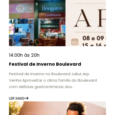
Friburgo e do Brasil.
A mostra convida o público a conhecer o legado
do Colégio Anchieta por meio de documentos,
histórias e marcos que evidenciam sua
contribuição para a educação, a cultura e a
formação de gerações.
📍 Casarão Julius Arp
📅 Até 30 de setembro
14:00h às 20h
🕚 Quinta a sábado, das 11h às 20h | Domingo, das
Festival de Inverno Boulevard
11h às 17h
🎟️ Entrada gratuita.
Festival de Inverno no Boulevard Julius Arp.
Venha Aproveitar o clima famíla do Boulevard
com delícias gastronômicas dos
estabelecimentos.
LER MAIS