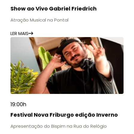
🕚 Quinta a sábado, das 11h às 20h | Domingo, das
Show ao Vivo Gabriel Friedrich
11h às 17h
🎟️ Entrada gratuita.
Atração Musical na Pontal
LER MAIS
19:00h
Festival Nova Friburgo edição Inverno
Apresentação do Bispim na Rua do Relógio