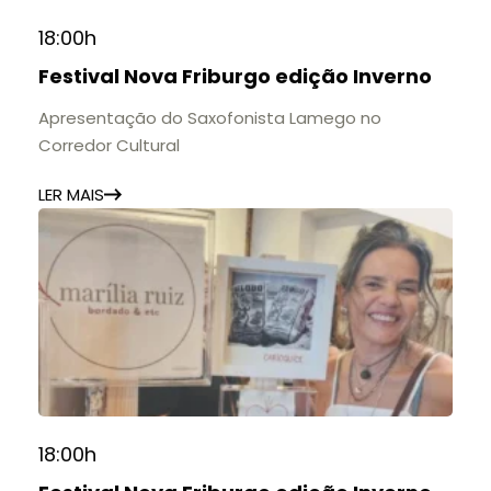
📍 Casarão Julius Arp
📅 Até 30 de setembro
18:00h
🕚 Quinta a sábado, das 11h às 20h | Domingo, das
Festival Nova Friburgo edição Inverno
11h às 17h
🎟️ Entrada gratuita.
Apresentação do Saxofonista Lamego no
Corredor Cultural
LER MAIS
18:00h