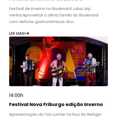
11h às 17h
🎟️ Entrada gratuita.
Festival de Inverno no Boulevard Julius Arp.
Venha Aproveitar o clima famíla do Boulevard
com delícias gastronômicas dos
estabelecimentos.
LER MAIS
14:00h
Festival Nova Friburgo edição Inverno
Apresentação do Trio Lumiar na Rua do Relógio