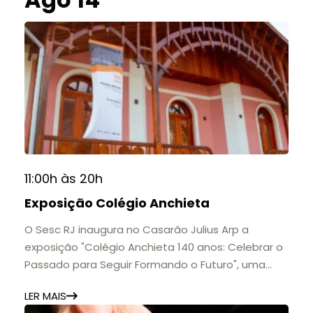
11:00h às 20h
Exposição Colégio Anchieta
O Sesc RJ inaugura no Casarão Julius Arp a
exposição "Colégio Anchieta 140 anos: Celebrar o
Passado para Seguir Formando o Futuro", uma
homenagem à trajetória de uma das mais
LER MAIS
importantes instituições de ensino de Nova