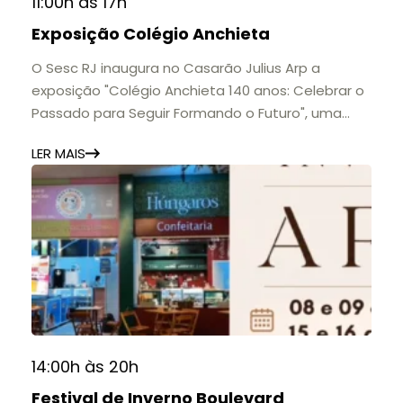
11:00h às 17h
Exposição Colégio Anchieta
O Sesc RJ inaugura no Casarão Julius Arp a
exposição "Colégio Anchieta 140 anos: Celebrar o
Passado para Seguir Formando o Futuro", uma
homenagem à trajetória de uma das mais
LER MAIS
importantes instituições de ensino de Nova
Friburgo e do Brasil.
A mostra convida o público a conhecer o legado
do Colégio Anchieta por meio de documentos,
histórias e marcos que evidenciam sua
contribuição para a educação, a cultura e a
formação de gerações.
📍 Casarão Julius Arp
📅 Até 30 de setembro
14:00h às 20h
🕚 Quinta a sábado, das 11h às 20h | Domingo, das
Festival de Inverno Boulevard