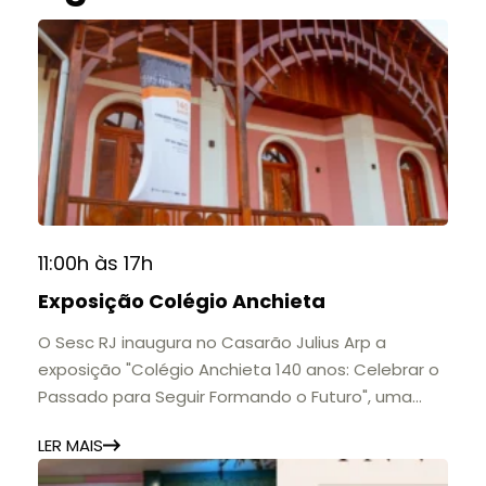
11:00h às 17h
Exposição Colégio Anchieta
O Sesc RJ inaugura no Casarão Julius Arp a
exposição "Colégio Anchieta 140 anos: Celebrar o
Passado para Seguir Formando o Futuro", uma
homenagem à trajetória de uma das mais
LER MAIS
importantes instituições de ensino de Nova
Friburgo e do Brasil.