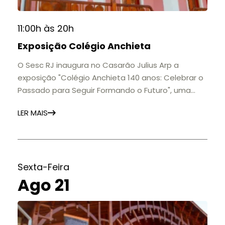
11:00h às 20h
Exposição Colégio Anchieta
O Sesc RJ inaugura no Casarão Julius Arp a
exposição "Colégio Anchieta 140 anos: Celebrar o
Passado para Seguir Formando o Futuro", uma
homenagem à trajetória de uma das mais
LER MAIS
importantes instituições de ensino de Nova
Friburgo e do Brasil.
A mostra convida o público a conhecer o legado
do Colégio Anchieta por meio de documentos,
histórias e marcos que evidenciam sua
Sexta-Feira
contribuição para a educação, a cultura e a
Ago 21
formação de gerações.
📍 Casarão Julius Arp