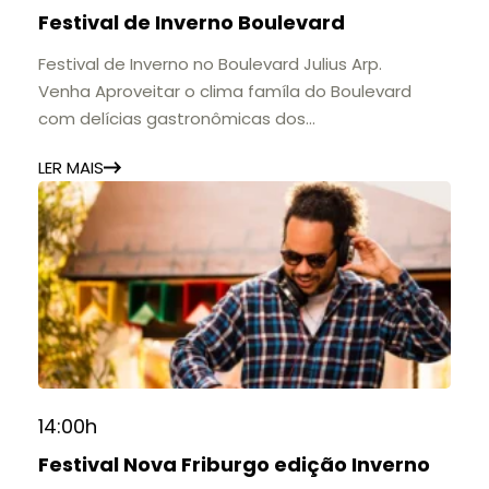
🕚 Quinta a sábado, das 11h às 20h | Domingo, das
Festival de Inverno Boulevard
11h às 17h
🎟️ Entrada gratuita.
Festival de Inverno no Boulevard Julius Arp.
Venha Aproveitar o clima famíla do Boulevard
com delícias gastronômicas dos
estabelecimentos.
LER MAIS
14:00h
Festival Nova Friburgo edição Inverno