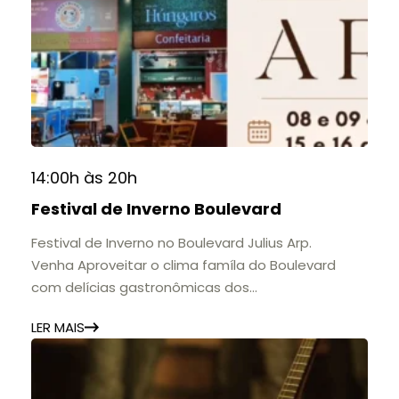
A mostra convida o público a conhecer o legado
do Colégio Anchieta por meio de documentos,
histórias e marcos que evidenciam sua
contribuição para a educação, a cultura e a
formação de gerações.
📍 Casarão Julius Arp
📅 Até 30 de setembro
14:00h às 20h
🕚 Quinta a sábado, das 11h às 20h | Domingo, das
Festival de Inverno Boulevard
11h às 17h
🎟️ Entrada gratuita.
Festival de Inverno no Boulevard Julius Arp.
Venha Aproveitar o clima famíla do Boulevard
com delícias gastronômicas dos
estabelecimentos.
LER MAIS