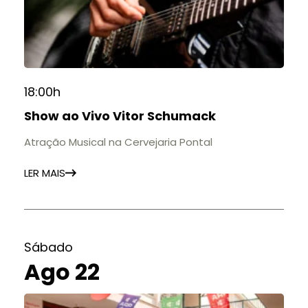
histórias e marcos que evidenciam sua
contribuição para a educação, a cultura e a
formação de gerações.
📍 Casarão Julius Arp
📅 Até 30 de setembro
18:00h
🕚 Quinta a sábado, das 11h às 20h | Domingo, das
Show ao Vivo Vitor Schumack
11h às 17h
🎟️ Entrada gratuita.
Atração Musical na Cervejaria Pontal
LER MAIS
Sábado
Ago 22