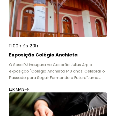
📅 Até 30 de setembro
🕚 Quinta a sábado, das 11h às 20h | Domingo, das
11h às 17h
🎟️ Entrada gratuita.
11:00h às 20h
Exposição Colégio Anchieta
O Sesc RJ inaugura no Casarão Julius Arp a
exposição "Colégio Anchieta 140 anos: Celebrar o
Passado para Seguir Formando o Futuro", uma
homenagem à trajetória de uma das mais
LER MAIS
importantes instituições de ensino de Nova
Friburgo e do Brasil.
A mostra convida o público a conhecer o legado
do Colégio Anchieta por meio de documentos,