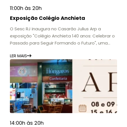
11:00h às 20h
Exposição Colégio Anchieta
O Sesc RJ inaugura no Casarão Julius Arp a
exposição "Colégio Anchieta 140 anos: Celebrar o
Passado para Seguir Formando o Futuro", uma
homenagem à trajetória de uma das mais
LER MAIS
importantes instituições de ensino de Nova
Friburgo e do Brasil.
A mostra convida o público a conhecer o legado
do Colégio Anchieta por meio de documentos,
histórias e marcos que evidenciam sua
contribuição para a educação, a cultura e a
formação de gerações.
📍 Casarão Julius Arp
📅 Até 30 de setembro
14:00h às 20h