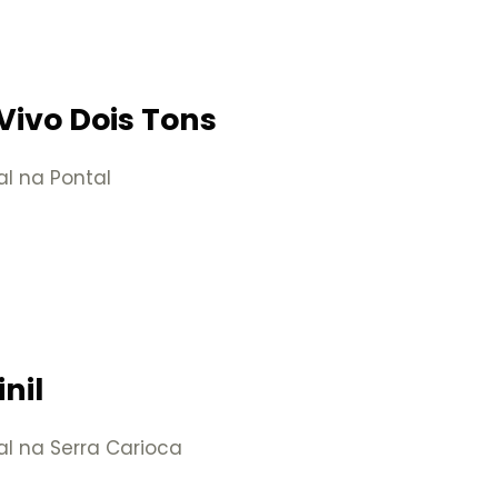
Vivo Dois Tons
al na Pontal
nil
al na Serra Carioca