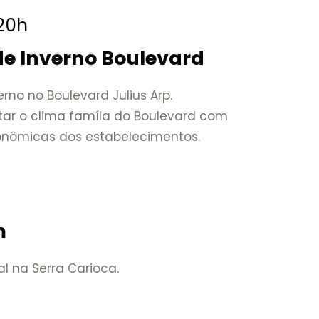
 20h
 de Inverno Boulevard
verno no Boulevard Julius Arp.
tar o clima famíla do Boulevard com
ronômicas dos estabelecimentos.
m
l na Serra Carioca.