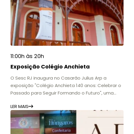
11:00h às 20h
Exposição Colégio Anchieta
O Sesc RJ inaugura no Casarão Julius Arp a
exposição "Colégio Anchieta 140 anos: Celebrar o
Passado para Seguir Formando o Futuro", uma
homenagem à trajetória de uma das mais
LER MAIS
importantes instituições de ensino de Nova
Friburgo e do Brasil.
A mostra convida o público a conhecer o legado
do Colégio Anchieta por meio de documentos,