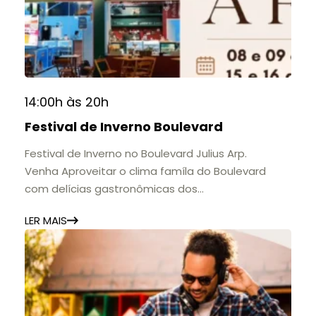
histórias e marcos que evidenciam sua
contribuição para a educação, a cultura e a
formação de gerações.
📍 Casarão Julius Arp
📅 Até 30 de setembro
14:00h às 20h
🕚 Quinta a sábado, das 11h às 20h | Domingo, das
Festival de Inverno Boulevard
11h às 17h
🎟️ Entrada gratuita.
Festival de Inverno no Boulevard Julius Arp.
Venha Aproveitar o clima famíla do Boulevard
com delícias gastronômicas dos
estabelecimentos.
LER MAIS