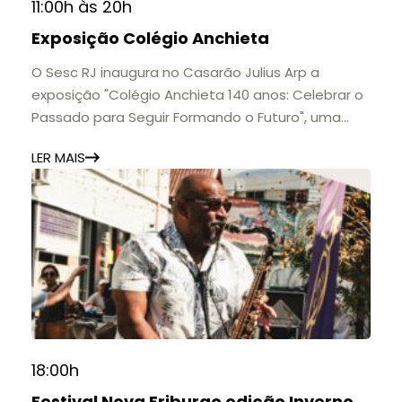
11:00h às 20h
Exposição Colégio Anchieta
O Sesc RJ inaugura no Casarão Julius Arp a
exposição "Colégio Anchieta 140 anos: Celebrar o
Passado para Seguir Formando o Futuro", uma
homenagem à trajetória de uma das mais
LER MAIS
importantes instituições de ensino de Nova
Friburgo e do Brasil.
A mostra convida o público a conhecer o legado
do Colégio Anchieta por meio de documentos,
histórias e marcos que evidenciam sua
contribuição para a educação, a cultura e a
formação de gerações.
📍 Casarão Julius Arp
📅 Até 30 de setembro
18:00h
🕚 Quinta a sábado, das 11h às 20h | Domingo, das
Festival Nova Friburgo edição Inverno