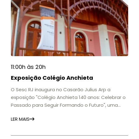
11:00h às 20h
Exposição Colégio Anchieta
O Sesc RJ inaugura no Casarão Julius Arp a
exposição "Colégio Anchieta 140 anos: Celebrar o
Passado para Seguir Formando o Futuro", uma
homenagem à trajetória de uma das mais
LER MAIS
importantes instituições de ensino de Nova
Friburgo e do Brasil.
A mostra convida o público a conhecer o legado