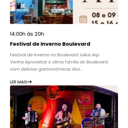
contribuição para a educação, a cultura e a
formação de gerações.
📍 Casarão Julius Arp
📅 Até 30 de setembro
14:00h às 20h
🕚 Quinta a sábado, das 11h às 20h | Domingo, das
Festival de Inverno Boulevard
11h às 17h
🎟️ Entrada gratuita.
Festival de Inverno no Boulevard Julius Arp.
Venha Aproveitar o clima famíla do Boulevard
com delícias gastronômicas dos
estabelecimentos.
LER MAIS