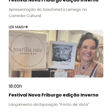
11h às 17h
🎟️ Entrada gratuita.
Apresentação do Saxofonista Lamego no
Corredor Cultural
LER MAIS
18:00h
Festival Nova Friburgo edição Inverno
Lançamento da Exposição "Ponto de Vista"