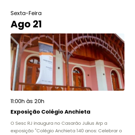
do Colégio Anchieta por meio de documentos,
histórias e marcos que evidenciam sua
Sexta-Feira
contribuição para a educação, a cultura e a
Ago 21
formação de gerações.
📍 Casarão Julius Arp
📅 Até 30 de setembro
🕚 Quinta a sábado, das 11h às 20h | Domingo, das
11h às 17h
🎟️ Entrada gratuita.
11:00h às 20h
Exposição Colégio Anchieta
O Sesc RJ inaugura no Casarão Julius Arp a
exposição "Colégio Anchieta 140 anos: Celebrar o