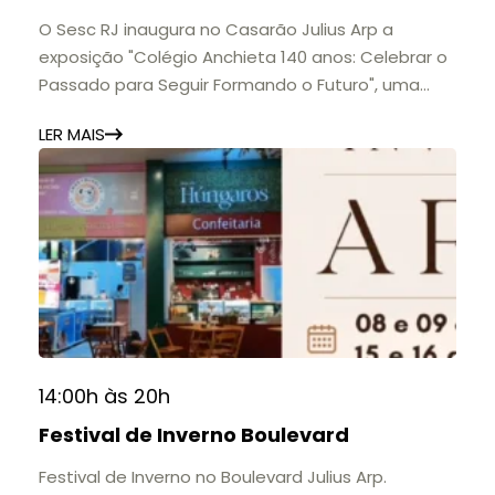
O Sesc RJ inaugura no Casarão Julius Arp a
exposição "Colégio Anchieta 140 anos: Celebrar o
Passado para Seguir Formando o Futuro", uma
homenagem à trajetória de uma das mais
LER MAIS
importantes instituições de ensino de Nova
Friburgo e do Brasil.
A mostra convida o público a conhecer o legado
do Colégio Anchieta por meio de documentos,
histórias e marcos que evidenciam sua
contribuição para a educação, a cultura e a
formação de gerações.
📍 Casarão Julius Arp
📅 Até 30 de setembro
14:00h às 20h
🕚 Quinta a sábado, das 11h às 20h | Domingo, das
Festival de Inverno Boulevard
11h às 17h
🎟️ Entrada gratuita.
Festival de Inverno no Boulevard Julius Arp.