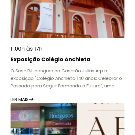
11:00h às 17h
Exposição Colégio Anchieta
O Sesc RJ inaugura no Casarão Julius Arp a
exposição "Colégio Anchieta 140 anos: Celebrar o
Passado para Seguir Formando o Futuro", uma
homenagem à trajetória de uma das mais
LER MAIS
importantes instituições de ensino de Nova
Friburgo e do Brasil.
A mostra convida o público a conhecer o legado
do Colégio Anchieta por meio de documentos,
histórias e marcos que evidenciam sua