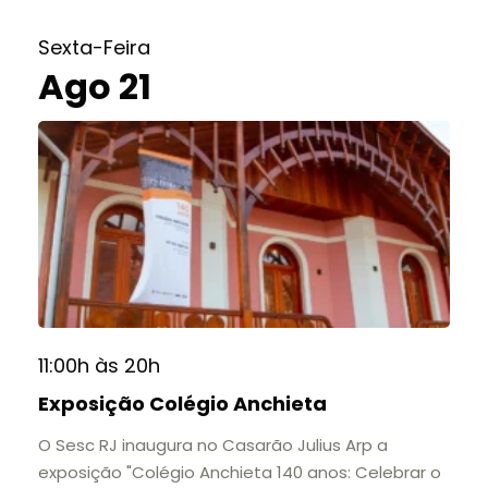
do Colégio Anchieta por meio de documentos,
histórias e marcos que evidenciam sua
Sexta-Feira
contribuição para a educação, a cultura e a
Ago 21
formação de gerações.
📍 Casarão Julius Arp
📅 Até 30 de setembro
🕚 Quinta a sábado, das 11h às 20h | Domingo, das
11h às 17h
🎟️ Entrada gratuita.
11:00h às 20h
Exposição Colégio Anchieta
O Sesc RJ inaugura no Casarão Julius Arp a
exposição "Colégio Anchieta 140 anos: Celebrar o