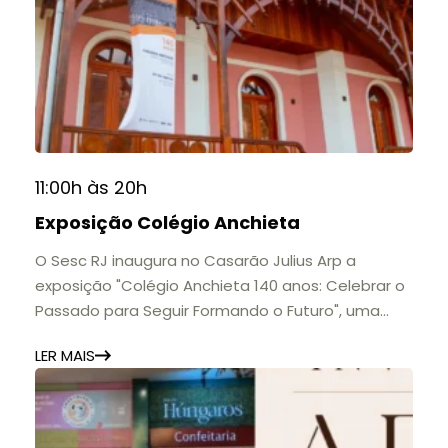
11:00h às 20h
Exposição Colégio Anchieta
O Sesc RJ inaugura no Casarão Julius Arp a
exposição "Colégio Anchieta 140 anos: Celebrar o
Passado para Seguir Formando o Futuro", uma
homenagem à trajetória de uma das mais
LER MAIS
importantes instituições de ensino de Nova
Friburgo e do Brasil.
A mostra convida o público a conhecer o legado
do Colégio Anchieta por meio de documentos,