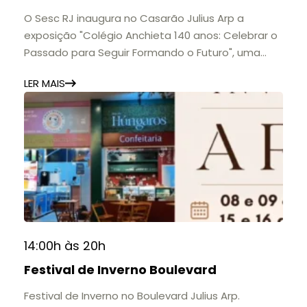
O Sesc RJ inaugura no Casarão Julius Arp a
exposição "Colégio Anchieta 140 anos: Celebrar o
Passado para Seguir Formando o Futuro", uma
homenagem à trajetória de uma das mais
LER MAIS
importantes instituições de ensino de Nova
Friburgo e do Brasil.
A mostra convida o público a conhecer o legado
do Colégio Anchieta por meio de documentos,
histórias e marcos que evidenciam sua
contribuição para a educação, a cultura e a
formação de gerações.
📍 Casarão Julius Arp
📅 Até 30 de setembro
14:00h às 20h
🕚 Quinta a sábado, das 11h às 20h | Domingo, das
Festival de Inverno Boulevard
11h às 17h
🎟️ Entrada gratuita.
Festival de Inverno no Boulevard Julius Arp.