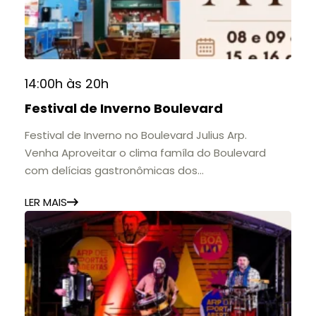
contribuição para a educação, a cultura e a
formação de gerações.
📍 Casarão Julius Arp
📅 Até 30 de setembro
14:00h às 20h
🕚 Quinta a sábado, das 11h às 20h | Domingo, das
Festival de Inverno Boulevard
11h às 17h
🎟️ Entrada gratuita.
Festival de Inverno no Boulevard Julius Arp.
Venha Aproveitar o clima famíla do Boulevard
com delícias gastronômicas dos
estabelecimentos.
LER MAIS