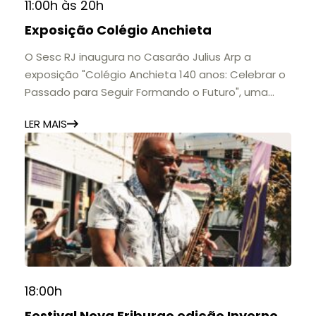
11:00h às 20h
Exposição Colégio Anchieta
O Sesc RJ inaugura no Casarão Julius Arp a
exposição "Colégio Anchieta 140 anos: Celebrar o
Passado para Seguir Formando o Futuro", uma
homenagem à trajetória de uma das mais
LER MAIS
importantes instituições de ensino de Nova
Friburgo e do Brasil.
A mostra convida o público a conhecer o legado
do Colégio Anchieta por meio de documentos,
histórias e marcos que evidenciam sua
contribuição para a educação, a cultura e a
formação de gerações.
📍 Casarão Julius Arp
📅 Até 30 de setembro
18:00h
🕚 Quinta a sábado, das 11h às 20h | Domingo, das
Festival Nova Friburgo edição Inverno