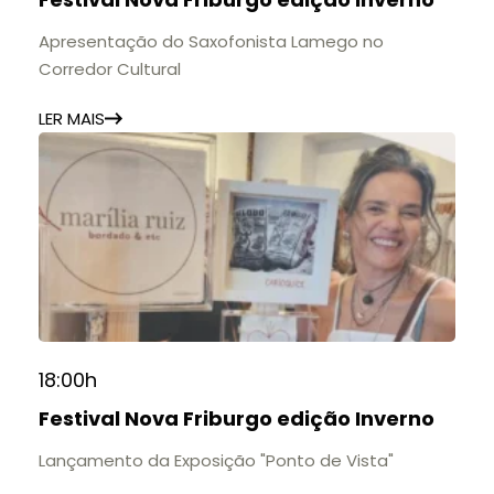
11h às 17h
🎟️ Entrada gratuita.
Apresentação do Saxofonista Lamego no
Corredor Cultural
LER MAIS
18:00h
Festival Nova Friburgo edição Inverno
Lançamento da Exposição "Ponto de Vista"