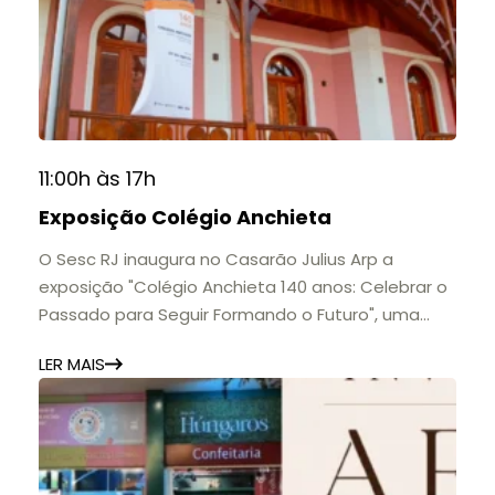
11:00h às 17h
Exposição Colégio Anchieta
O Sesc RJ inaugura no Casarão Julius Arp a
exposição "Colégio Anchieta 140 anos: Celebrar o
Passado para Seguir Formando o Futuro", uma
homenagem à trajetória de uma das mais
LER MAIS
importantes instituições de ensino de Nova
Friburgo e do Brasil.
A mostra convida o público a conhecer o legado
do Colégio Anchieta por meio de documentos,
histórias e marcos que evidenciam sua