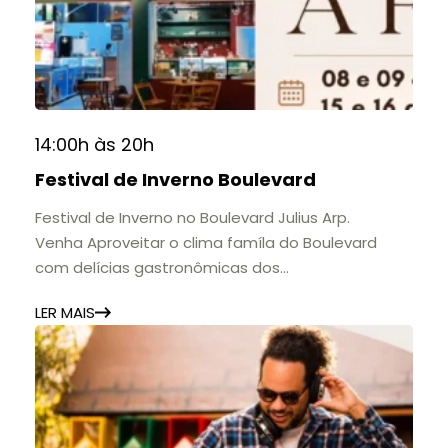
histórias e marcos que evidenciam sua
contribuição para a educação, a cultura e a
formação de gerações.
📍 Casarão Julius Arp
📅 Até 30 de setembro
14:00h às 20h
🕚 Quinta a sábado, das 11h às 20h | Domingo, das
Festival de Inverno Boulevard
11h às 17h
🎟️ Entrada gratuita.
Festival de Inverno no Boulevard Julius Arp.
Venha Aproveitar o clima famíla do Boulevard
com delícias gastronômicas dos
estabelecimentos.
LER MAIS