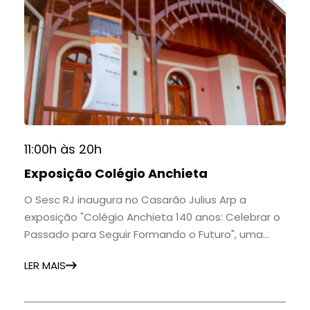
11:00h às 20h
Exposição Colégio Anchieta
O Sesc RJ inaugura no Casarão Julius Arp a
exposição "Colégio Anchieta 140 anos: Celebrar o
Passado para Seguir Formando o Futuro", uma
homenagem à trajetória de uma das mais
LER MAIS
importantes instituições de ensino de Nova
Friburgo e do Brasil.
A mostra convida o público a conhecer o legado