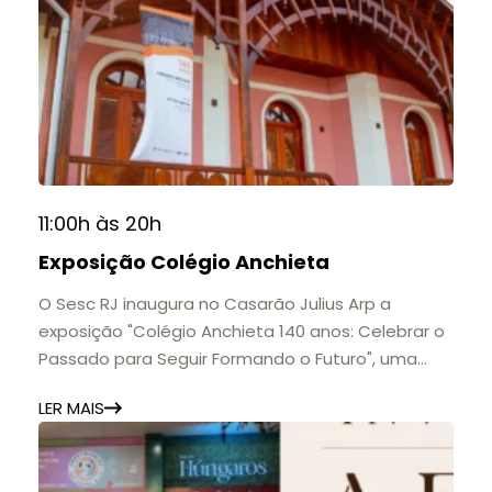
11:00h às 20h
Exposição Colégio Anchieta
O Sesc RJ inaugura no Casarão Julius Arp a
exposição "Colégio Anchieta 140 anos: Celebrar o
Passado para Seguir Formando o Futuro", uma
homenagem à trajetória de uma das mais
LER MAIS
importantes instituições de ensino de Nova
Friburgo e do Brasil.
A mostra convida o público a conhecer o legado