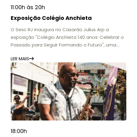
11:00h às 20h
Exposição Colégio Anchieta
O Sesc RJ inaugura no Casarão Julius Arp a
exposição "Colégio Anchieta 140 anos: Celebrar o
Passado para Seguir Formando o Futuro", uma
homenagem à trajetória de uma das mais
LER MAIS
importantes instituições de ensino de Nova
Friburgo e do Brasil.
A mostra convida o público a conhecer o legado
do Colégio Anchieta por meio de documentos,
histórias e marcos que evidenciam sua
contribuição para a educação, a cultura e a
formação de gerações.
📍 Casarão Julius Arp
📅 Até 30 de setembro
18:00h
🕚 Quinta a sábado, das 11h às 20h | Domingo, das