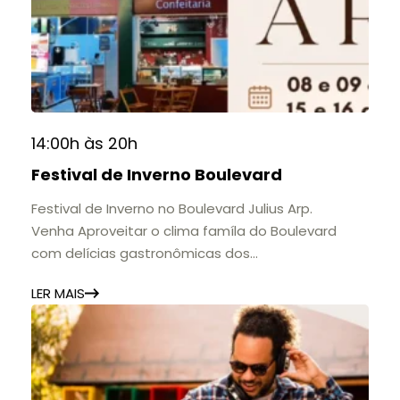
do Colégio Anchieta por meio de documentos,
histórias e marcos que evidenciam sua
contribuição para a educação, a cultura e a
formação de gerações.
📍 Casarão Julius Arp
📅 Até 30 de setembro
14:00h às 20h
🕚 Quinta a sábado, das 11h às 20h | Domingo, das
Festival de Inverno Boulevard
11h às 17h
🎟️ Entrada gratuita.
Festival de Inverno no Boulevard Julius Arp.
Venha Aproveitar o clima famíla do Boulevard
com delícias gastronômicas dos
estabelecimentos.
LER MAIS