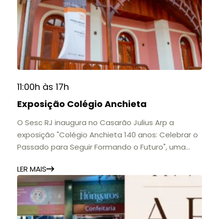
11:00h às 17h
Exposição Colégio Anchieta
O Sesc RJ inaugura no Casarão Julius Arp a
exposição "Colégio Anchieta 140 anos: Celebrar o
Passado para Seguir Formando o Futuro", uma
homenagem à trajetória de uma das mais
LER MAIS
importantes instituições de ensino de Nova
Friburgo e do Brasil.
A mostra convida o público a conhecer o legado
do Colégio Anchieta por meio de documentos,