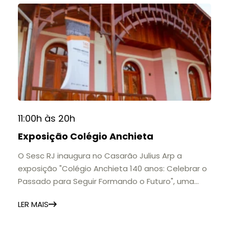
11:00h às 20h
Exposição Colégio Anchieta
O Sesc RJ inaugura no Casarão Julius Arp a
exposição "Colégio Anchieta 140 anos: Celebrar o
Passado para Seguir Formando o Futuro", uma
homenagem à trajetória de uma das mais
LER MAIS
importantes instituições de ensino de Nova
Friburgo e do Brasil.