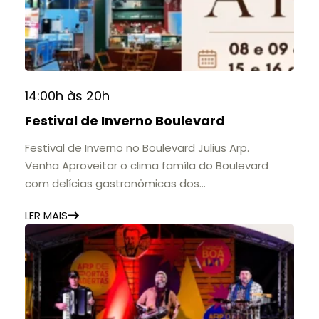
histórias e marcos que evidenciam sua
contribuição para a educação, a cultura e a
formação de gerações.
📍 Casarão Julius Arp
📅 Até 30 de setembro
14:00h às 20h
🕚 Quinta a sábado, das 11h às 20h | Domingo, das
Festival de Inverno Boulevard
11h às 17h
🎟️ Entrada gratuita.
Festival de Inverno no Boulevard Julius Arp.
Venha Aproveitar o clima famíla do Boulevard
com delícias gastronômicas dos
estabelecimentos.
LER MAIS