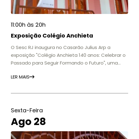
11:00h às 20h
Exposição Colégio Anchieta
O Sesc RJ inaugura no Casarão Julius Arp a
exposição "Colégio Anchieta 140 anos: Celebrar o
Passado para Seguir Formando o Futuro", uma
homenagem à trajetória de uma das mais
LER MAIS
importantes instituições de ensino de Nova
Friburgo e do Brasil.
A mostra convida o público a conhecer o legado
do Colégio Anchieta por meio de documentos,
histórias e marcos que evidenciam sua
Sexta-Feira
contribuição para a educação, a cultura e a
Ago 28
formação de gerações.