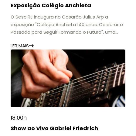
Exposição Colégio Anchieta
O Sesc RJ inaugura no Casarão Julius Arp a
exposição "Colégio Anchieta 140 anos: Celebrar o
Passado para Seguir Formando o Futuro", uma
homenagem à trajetória de uma das mais
LER MAIS
importantes instituições de ensino de Nova
Friburgo e do Brasil.
A mostra convida o público a conhecer o legado
do Colégio Anchieta por meio de documentos,
histórias e marcos que evidenciam sua
contribuição para a educação, a cultura e a
formação de gerações.
📍 Casarão Julius Arp
📅 Até 30 de setembro
18:00h
🕚 Quinta a sábado, das 11h às 20h | Domingo, das
Show ao Vivo Gabriel Friedrich
11h às 17h