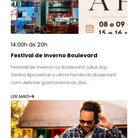
histórias e marcos que evidenciam sua
contribuição para a educação, a cultura e a
formação de gerações.
📍 Casarão Julius Arp
📅 Até 30 de setembro
14:00h às 20h
🕚 Quinta a sábado, das 11h às 20h | Domingo, das
Festival de Inverno Boulevard
11h às 17h
🎟️ Entrada gratuita.
Festival de Inverno no Boulevard Julius Arp.
Venha Aproveitar o clima famíla do Boulevard
com delícias gastronômicas dos
estabelecimentos.
LER MAIS