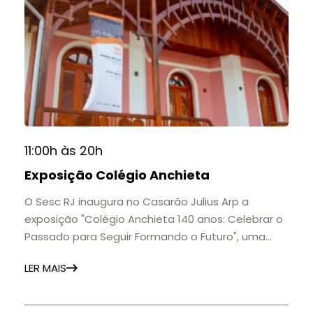
11:00h às 20h
Exposição Colégio Anchieta
O Sesc RJ inaugura no Casarão Julius Arp a
exposição "Colégio Anchieta 140 anos: Celebrar o
Passado para Seguir Formando o Futuro", uma
homenagem à trajetória de uma das mais
LER MAIS
importantes instituições de ensino de Nova
Friburgo e do Brasil.
A mostra convida o público a conhecer o legado