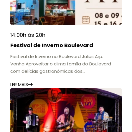
contribuição para a educação, a cultura e a
formação de gerações.
📍 Casarão Julius Arp
📅 Até 30 de setembro
14:00h às 20h
🕚 Quinta a sábado, das 11h às 20h | Domingo, das
Festival de Inverno Boulevard
11h às 17h
🎟️ Entrada gratuita.
Festival de Inverno no Boulevard Julius Arp.
Venha Aproveitar o clima famíla do Boulevard
com delícias gastronômicas dos
estabelecimentos.
LER MAIS