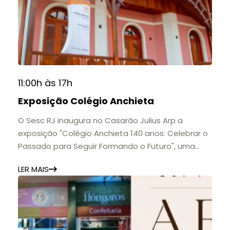
11:00h às 17h
Exposição Colégio Anchieta
O Sesc RJ inaugura no Casarão Julius Arp a
exposição "Colégio Anchieta 140 anos: Celebrar o
Passado para Seguir Formando o Futuro", uma
homenagem à trajetória de uma das mais
LER MAIS
importantes instituições de ensino de Nova
Friburgo e do Brasil.
A mostra convida o público a conhecer o legado
do Colégio Anchieta por meio de documentos,
histórias e marcos que evidenciam sua