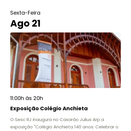
do Colégio Anchieta por meio de documentos,
histórias e marcos que evidenciam sua
Sexta-Feira
contribuição para a educação, a cultura e a
Ago 21
formação de gerações.
📍 Casarão Julius Arp
📅 Até 30 de setembro
🕚 Quinta a sábado, das 11h às 20h | Domingo, das
11h às 17h
🎟️ Entrada gratuita.
11:00h às 20h
Exposição Colégio Anchieta
O Sesc RJ inaugura no Casarão Julius Arp a
exposição "Colégio Anchieta 140 anos: Celebrar o