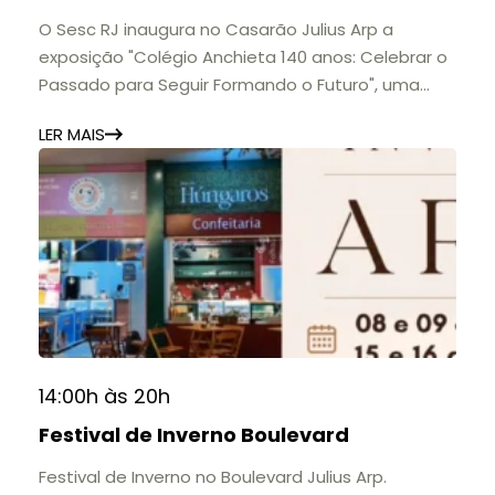
O Sesc RJ inaugura no Casarão Julius Arp a
exposição "Colégio Anchieta 140 anos: Celebrar o
Passado para Seguir Formando o Futuro", uma
homenagem à trajetória de uma das mais
LER MAIS
importantes instituições de ensino de Nova
Friburgo e do Brasil.
A mostra convida o público a conhecer o legado
do Colégio Anchieta por meio de documentos,
histórias e marcos que evidenciam sua
contribuição para a educação, a cultura e a
formação de gerações.
📍 Casarão Julius Arp
📅 Até 30 de setembro
14:00h às 20h
🕚 Quinta a sábado, das 11h às 20h | Domingo, das
Festival de Inverno Boulevard
11h às 17h
🎟️ Entrada gratuita.
Festival de Inverno no Boulevard Julius Arp.