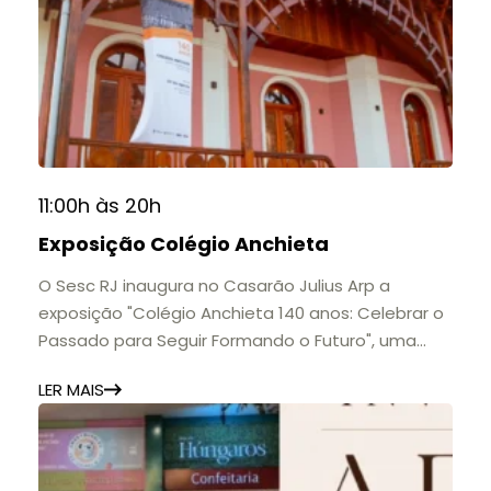
11:00h às 20h
Exposição Colégio Anchieta
O Sesc RJ inaugura no Casarão Julius Arp a
exposição "Colégio Anchieta 140 anos: Celebrar o
Passado para Seguir Formando o Futuro", uma
homenagem à trajetória de uma das mais
LER MAIS
importantes instituições de ensino de Nova
Friburgo e do Brasil.
A mostra convida o público a conhecer o legado
do Colégio Anchieta por meio de documentos,