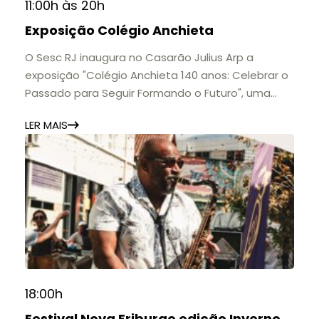
11:00h às 20h
Exposição Colégio Anchieta
O Sesc RJ inaugura no Casarão Julius Arp a
exposição "Colégio Anchieta 140 anos: Celebrar o
Passado para Seguir Formando o Futuro", uma
homenagem à trajetória de uma das mais
LER MAIS
importantes instituições de ensino de Nova
Friburgo e do Brasil.
A mostra convida o público a conhecer o legado
do Colégio Anchieta por meio de documentos,
histórias e marcos que evidenciam sua
contribuição para a educação, a cultura e a
formação de gerações.
📍 Casarão Julius Arp
📅 Até 30 de setembro
18:00h
🕚 Quinta a sábado, das 11h às 20h | Domingo, das
Festival Nova Friburgo edição Inverno