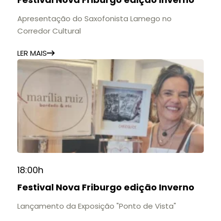
11h às 17h
🎟️ Entrada gratuita.
Apresentação do Saxofonista Lamego no
Corredor Cultural
LER MAIS
18:00h
Festival Nova Friburgo edição Inverno
Lançamento da Exposição "Ponto de Vista"