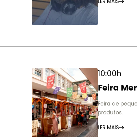
LER MAIS
10:00h
Feira Me
Feira de peque
produtos.
LER MAIS