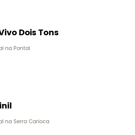
Vivo Dois Tons
al na Pontal
nil
al na Serra Carioca