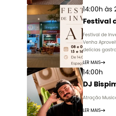
14:00h às
Festival
Festival de In
Venha Aprovei
delícias gast
LER MAIS
14:00h
DJ Bispi
Atração Musica
LER MAIS