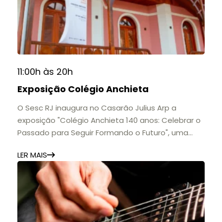
11:00h às 20h
Exposição Colégio Anchieta
O Sesc RJ inaugura no Casarão Julius Arp a
exposição "Colégio Anchieta 140 anos: Celebrar o
Passado para Seguir Formando o Futuro", uma
homenagem à trajetória de uma das mais
LER MAIS
importantes instituições de ensino de Nova
Friburgo e do Brasil.
A mostra convida o público a conhecer o legado
do Colégio Anchieta por meio de documentos,
histórias e marcos que evidenciam sua
contribuição para a educação, a cultura e a