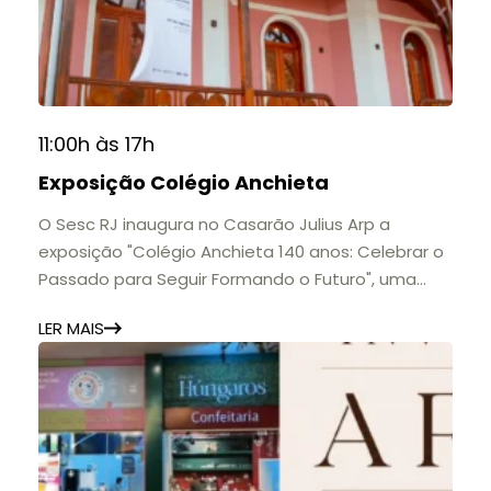
11:00h às 17h
Exposição Colégio Anchieta
O Sesc RJ inaugura no Casarão Julius Arp a
exposição "Colégio Anchieta 140 anos: Celebrar o
Passado para Seguir Formando o Futuro", uma
homenagem à trajetória de uma das mais
LER MAIS
importantes instituições de ensino de Nova
Friburgo e do Brasil.
A mostra convida o público a conhecer o legado
do Colégio Anchieta por meio de documentos,
histórias e marcos que evidenciam sua
contribuição para a educação, a cultura e a