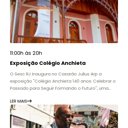
11:00h às 20h
Exposição Colégio Anchieta
O Sesc RJ inaugura no Casarão Julius Arp a
exposição "Colégio Anchieta 140 anos: Celebrar o
Passado para Seguir Formando o Futuro", uma
homenagem à trajetória de uma das mais
LER MAIS
importantes instituições de ensino de Nova
Friburgo e do Brasil.
A mostra convida o público a conhecer o legado
do Colégio Anchieta por meio de documentos,