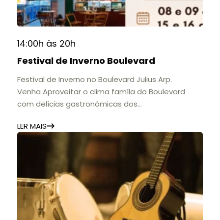
formação de gerações.
📍 Casarão Julius Arp
📅 Até 30 de setembro
14:00h às 20h
🕚 Quinta a sábado, das 11h às 20h | Domingo, das
Festival de Inverno Boulevard
11h às 17h
🎟️ Entrada gratuita.
Festival de Inverno no Boulevard Julius Arp.
Venha Aproveitar o clima famíla do Boulevard
com delícias gastronômicas dos
estabelecimentos.
LER MAIS