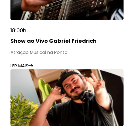
formação de gerações.
📍 Casarão Julius Arp
📅 Até 30 de setembro
18:00h
🕚 Quinta a sábado, das 11h às 20h | Domingo, das
Show ao Vivo Gabriel Friedrich
11h às 17h
🎟️ Entrada gratuita.
Atração Musical na Pontal
LER MAIS