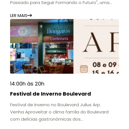
Passado para Seguir Formando o Futuro", uma
homenagem à trajetória de uma das mais
LER MAIS
importantes instituições de ensino de Nova
Friburgo e do Brasil.
A mostra convida o público a conhecer o legado
do Colégio Anchieta por meio de documentos,
histórias e marcos que evidenciam sua
contribuição para a educação, a cultura e a
formação de gerações.
📍 Casarão Julius Arp
📅 Até 30 de setembro
14:00h às 20h
🕚 Quinta a sábado, das 11h às 20h | Domingo, das
Festival de Inverno Boulevard
11h às 17h
🎟️ Entrada gratuita.
Festival de Inverno no Boulevard Julius Arp.
Venha Aproveitar o clima famíla do Boulevard
com delícias gastronômicas dos
estabelecimentos.