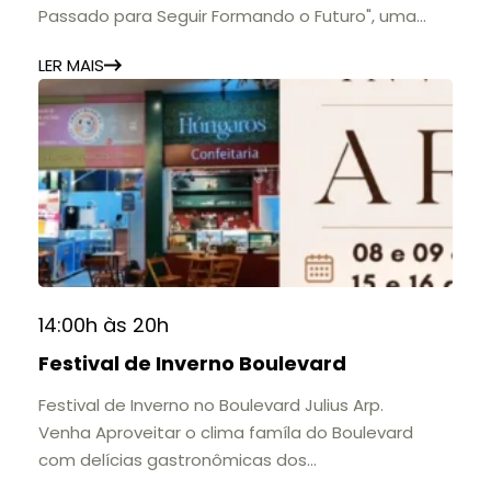
Passado para Seguir Formando o Futuro", uma
homenagem à trajetória de uma das mais
LER MAIS
importantes instituições de ensino de Nova
Friburgo e do Brasil.
A mostra convida o público a conhecer o legado
do Colégio Anchieta por meio de documentos,
histórias e marcos que evidenciam sua
contribuição para a educação, a cultura e a
formação de gerações.
📍 Casarão Julius Arp
📅 Até 30 de setembro
14:00h às 20h
🕚 Quinta a sábado, das 11h às 20h | Domingo, das
Festival de Inverno Boulevard
11h às 17h
🎟️ Entrada gratuita.
Festival de Inverno no Boulevard Julius Arp.
Venha Aproveitar o clima famíla do Boulevard
com delícias gastronômicas dos
estabelecimentos.