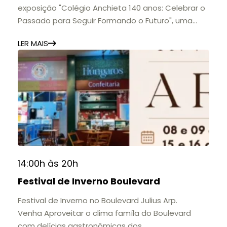
exposição "Colégio Anchieta 140 anos: Celebrar o
Passado para Seguir Formando o Futuro", uma
homenagem à trajetória de uma das mais
LER MAIS
importantes instituições de ensino de Nova
Friburgo e do Brasil.
A mostra convida o público a conhecer o legado
do Colégio Anchieta por meio de documentos,
histórias e marcos que evidenciam sua
contribuição para a educação, a cultura e a
formação de gerações.
📍 Casarão Julius Arp
📅 Até 30 de setembro
14:00h às 20h
🕚 Quinta a sábado, das 11h às 20h | Domingo, das
Festival de Inverno Boulevard
11h às 17h
🎟️ Entrada gratuita.
Festival de Inverno no Boulevard Julius Arp.
Venha Aproveitar o clima famíla do Boulevard
com delícias gastronômicas dos