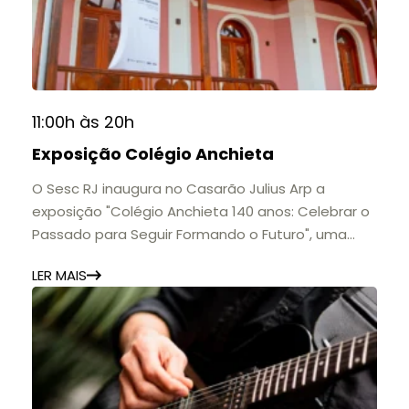
11h às 17h
🎟️ Entrada gratuita.
11:00h às 20h
Exposição Colégio Anchieta
O Sesc RJ inaugura no Casarão Julius Arp a
exposição "Colégio Anchieta 140 anos: Celebrar o
Passado para Seguir Formando o Futuro", uma
homenagem à trajetória de uma das mais
LER MAIS
importantes instituições de ensino de Nova
Friburgo e do Brasil.
A mostra convida o público a conhecer o legado
do Colégio Anchieta por meio de documentos,
histórias e marcos que evidenciam sua
contribuição para a educação, a cultura e a