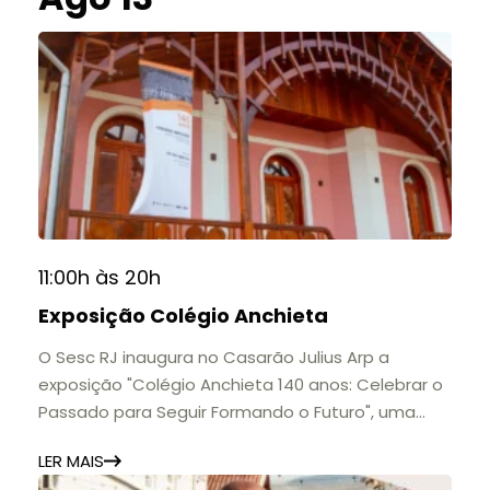
11:00h às 20h
Exposição Colégio Anchieta
O Sesc RJ inaugura no Casarão Julius Arp a
exposição "Colégio Anchieta 140 anos: Celebrar o
Passado para Seguir Formando o Futuro", uma
homenagem à trajetória de uma das mais
LER MAIS
importantes instituições de ensino de Nova