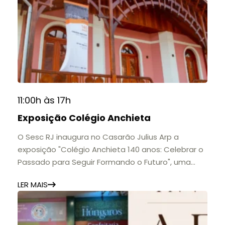
11:00h às 17h
Exposição Colégio Anchieta
O Sesc RJ inaugura no Casarão Julius Arp a
exposição "Colégio Anchieta 140 anos: Celebrar o
Passado para Seguir Formando o Futuro", uma
homenagem à trajetória de uma das mais
LER MAIS
importantes instituições de ensino de Nova
Friburgo e do Brasil.
A mostra convida o público a conhecer o legado
do Colégio Anchieta por meio de documentos,