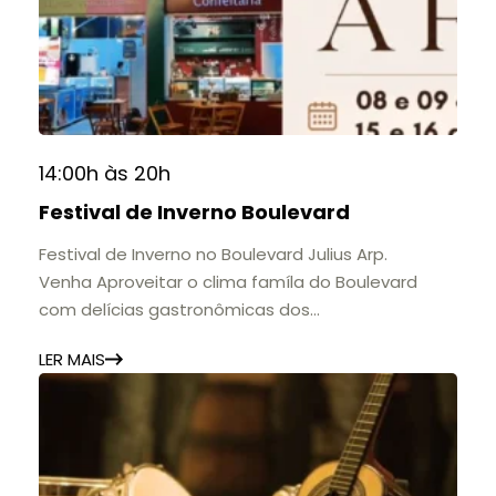
histórias e marcos que evidenciam sua
contribuição para a educação, a cultura e a
formação de gerações.
📍 Casarão Julius Arp
📅 Até 30 de setembro
14:00h às 20h
🕚 Quinta a sábado, das 11h às 20h | Domingo, das
Festival de Inverno Boulevard
11h às 17h
🎟️ Entrada gratuita.
Festival de Inverno no Boulevard Julius Arp.
Venha Aproveitar o clima famíla do Boulevard
com delícias gastronômicas dos
estabelecimentos.
LER MAIS