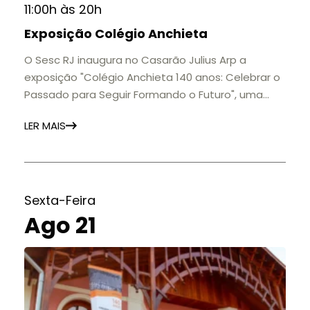
11:00h às 20h
Exposição Colégio Anchieta
O Sesc RJ inaugura no Casarão Julius Arp a
exposição "Colégio Anchieta 140 anos: Celebrar o
Passado para Seguir Formando o Futuro", uma
homenagem à trajetória de uma das mais
LER MAIS
importantes instituições de ensino de Nova
Friburgo e do Brasil.
A mostra convida o público a conhecer o legado
do Colégio Anchieta por meio de documentos,
histórias e marcos que evidenciam sua
Sexta-Feira
contribuição para a educação, a cultura e a
Ago 21
formação de gerações.
📍 Casarão Julius Arp
📅 Até 30 de setembro
🕚 Quinta a sábado, das 11h às 20h | Domingo, das