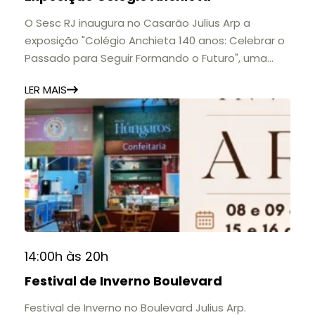
O Sesc RJ inaugura no Casarão Julius Arp a
exposição "Colégio Anchieta 140 anos: Celebrar o
Passado para Seguir Formando o Futuro", uma
homenagem à trajetória de uma das mais
LER MAIS
importantes instituições de ensino de Nova
Friburgo e do Brasil.
A mostra convida o público a conhecer o legado
do Colégio Anchieta por meio de documentos,
histórias e marcos que evidenciam sua
contribuição para a educação, a cultura e a
formação de gerações.
📍 Casarão Julius Arp
📅 Até 30 de setembro
14:00h às 20h
🕚 Quinta a sábado, das 11h às 20h | Domingo, das
Festival de Inverno Boulevard
11h às 17h
🎟️ Entrada gratuita.
Festival de Inverno no Boulevard Julius Arp.