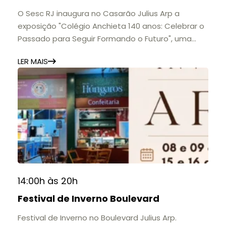
O Sesc RJ inaugura no Casarão Julius Arp a
exposição "Colégio Anchieta 140 anos: Celebrar o
Passado para Seguir Formando o Futuro", uma
homenagem à trajetória de uma das mais
LER MAIS
importantes instituições de ensino de Nova
Friburgo e do Brasil.
A mostra convida o público a conhecer o legado
do Colégio Anchieta por meio de documentos,
histórias e marcos que evidenciam sua
contribuição para a educação, a cultura e a
formação de gerações.
📍 Casarão Julius Arp
📅 Até 30 de setembro
14:00h às 20h
🕚 Quinta a sábado, das 11h às 20h | Domingo, das
Festival de Inverno Boulevard
11h às 17h
🎟️ Entrada gratuita.
Festival de Inverno no Boulevard Julius Arp.