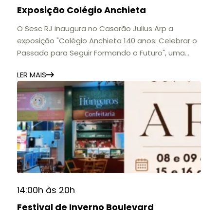
Exposição Colégio Anchieta
O Sesc RJ inaugura no Casarão Julius Arp a
exposição "Colégio Anchieta 140 anos: Celebrar o
Passado para Seguir Formando o Futuro", uma
homenagem à trajetória de uma das mais
LER MAIS
importantes instituições de ensino de Nova
Friburgo e do Brasil.
A mostra convida o público a conhecer o legado
do Colégio Anchieta por meio de documentos,
histórias e marcos que evidenciam sua
contribuição para a educação, a cultura e a
formação de gerações.
📍 Casarão Julius Arp
📅 Até 30 de setembro
14:00h às 20h
🕚 Quinta a sábado, das 11h às 20h | Domingo, das
Festival de Inverno Boulevard
11h às 17h