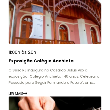
11:00h às 20h
Exposição Colégio Anchieta
O Sesc RJ inaugura no Casarão Julius Arp a
exposição "Colégio Anchieta 140 anos: Celebrar o
Passado para Seguir Formando o Futuro", uma
homenagem à trajetória de uma das mais
LER MAIS
importantes instituições de ensino de Nova
Friburgo e do Brasil.
A mostra convida o público a conhecer o legado