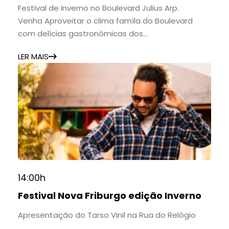
🎟️ Entrada gratuita.
Festival de Inverno no Boulevard Julius Arp.
Venha Aproveitar o clima famíla do Boulevard
com delícias gastronômicas dos
estabelecimentos.
LER MAIS
14:00h
Festival Nova Friburgo edição Inverno
Apresentação do Tarso Vinil na Rua do Relógio