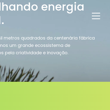
lhando energia
.
il metros quadrados da centenária fábrica
omos um grande ecossistema de
pela criatividade e inovação.