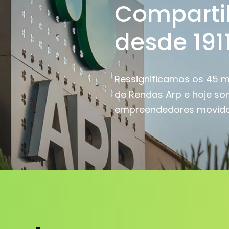
Comparti
desde 1911
Ressignificamos os 45 m
de Rendas Arp e hoje s
empreendedores movidos 