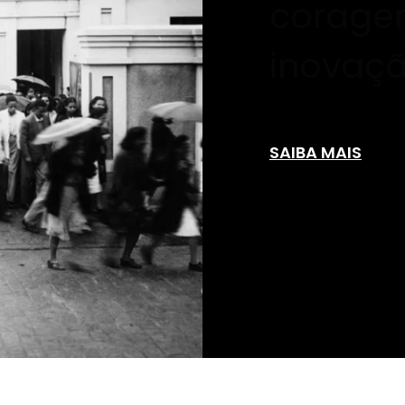
corage
inovaçã
SAIBA MAIS