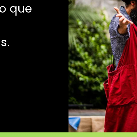
vo que
s.