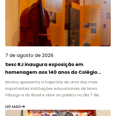
7 de agosto de 2026
Sesc RJ inaugura exposição em
homenagem aos 140 anos do Colégio
Anchieta no Casarão Julius Arp
Mostra apresenta a trajetória de uma das mais
importantes instituições educacionais de Nova
Friburgo e do Brasil e abre ao público no dia 7 de
agosto O Sesc RJ inaugura, no dia 6 de agosto, a
LER MAIS
exposição "Colégio Anchieta 140 anos: Celebrar o
Passado para Seguir Formando o Futuro", em