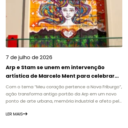
7 de julho de 2026
Arp e Stam se unem em intervenção
artística de Marcelo Ment para celebrar
Nova Friburgo
Com o tema “Meu coração pertence a Nova Friburgo”,
ação transforma antigo portão da Arp em um novo
ponto de arte urbana, memória industrial e afeto pela
cidade Duas histórias industriais. O mesmo amor pela
LER MAIS
cidade. A Arp e a Stam, duas marcas profundamente
ligadas à história industrial de Nova