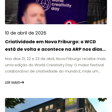
10 de abril de 2026
Criatividade em Nova Friburgo: o WCD
está de volta e acontece na ARP nos dias
21, 22 e 23 de abril
Nos dias 21, 22 e 23 de abril, Nova Friburgo recebe mais
uma edição do World Creativity Day. O maior festival
colaborativo de criatividade do mundo.E, mais um
ano, os eventos acontecem na ARP, consolidando a
LER MAIS
associação como um espaço de referência para a
cultura, a inovação e o encontro