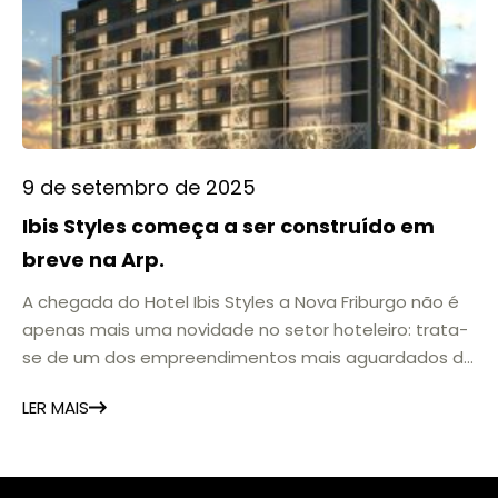
9 de setembro de 2025
Ibis Styles começa a ser construído em
breve na Arp.
A chegada do Hotel Ibis Styles a Nova Friburgo não é
apenas mais uma novidade no setor hoteleiro: trata-
se de um dos empreendimentos mais aguardados da
nova fase da Arp, espaço que vem se consolidando
LER MAIS
como polo de inovação, cultura, gastronomia e
empreendedorismo na Serra Fluminense. Em plena
transformação e