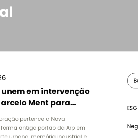
al
26
e unem em intervenção
Marcelo Ment para
ESG
a Friburgo
oração pertence a Nova
Neg
nsforma antigo portão da Arp em
te urbana, memória industrial e