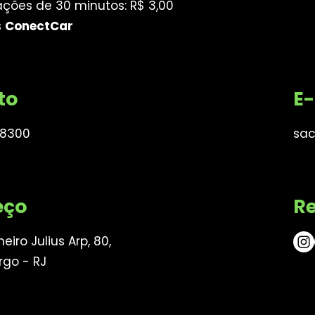
ções de 30 minutos: R$ 3,00
s
ConectCar
to
E-
-8300
sac
eço
Re
eiro Julius Arp, 80,
rgo - RJ