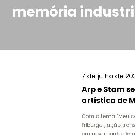
memória industri
7 de julho de 20
Arp e Stam s
artística de 
celebrar Nov
Com o tema “Meu c
Friburgo”, ação tra
um novo ponto de ar