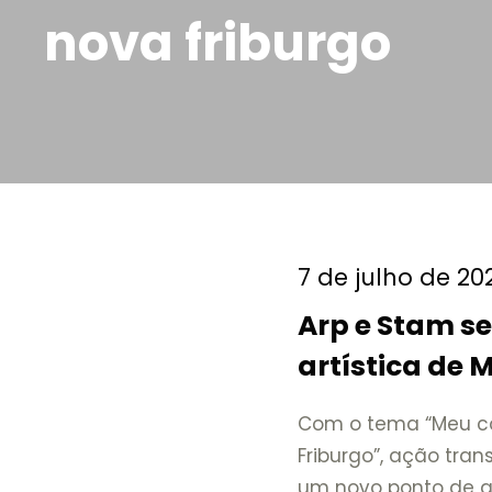
nova friburgo
7 de julho de 20
Arp e Stam s
artística de 
celebrar Nov
Com o tema “Meu c
Friburgo”, ação tra
um novo ponto de ar