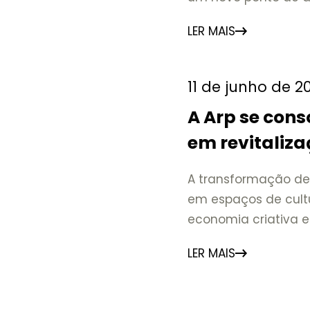
afeto pela cidade Du
LER MAIS
mesmo amor pela ci
marcas profundament
de Nova
11 de junho de 2
A Arp se cons
em revitaliza
e economia cr
A transformação de 
serrana do Ri
em espaços de cultu
economia criativa 
observada em difer
LER MAIS
Referências como o 
Matadero Madrid, n
Amsterdam, e o Ses