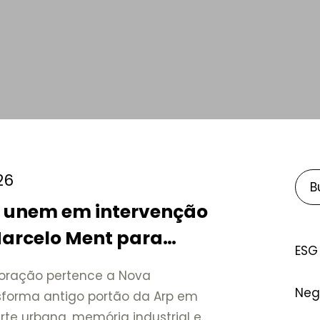
26
e unem em intervenção
Marcelo Ment para
ESG
a Friburgo
oração pertence a Nova
Neg
nsforma antigo portão da Arp em
te urbana, memória industrial e