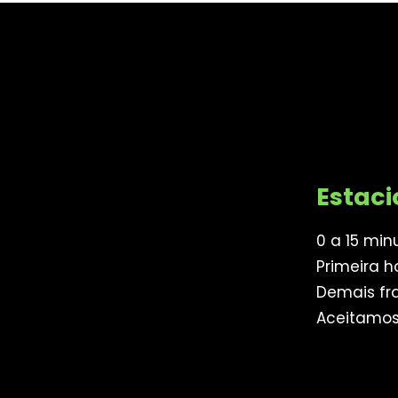
mostram como
Estac
0 a 15 min
Primeira h
Demais fra
Aceitamo