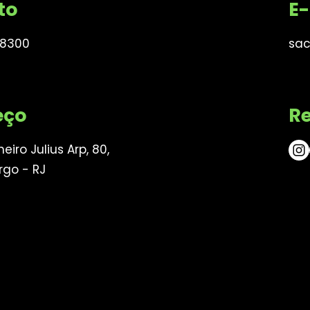
to
E-
-8300
sac
eço
Re
eiro Julius Arp, 80,
rgo - RJ