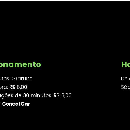
ionamento
Ho
utos: Gratuito
De 
ora: R$ 6,00
Sáb
ções de 30 minutos: R$ 3,00
s
ConectCar