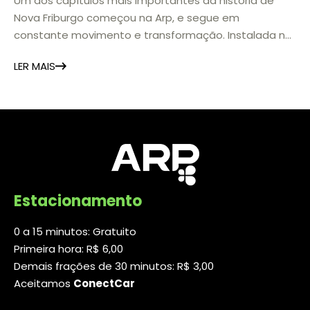
Um dos capítulos mais importantes da história de
Nova Friburgo começou na Arp, e segue em
constante movimento e transformação. Instalada no
coração da cidade, a antiga Fábrica de Rendas Arp
LER MAIS
marcou a industrialização local e a chegada da
energia elétrica ao município. Hoje, o espaço se
transforma em um
Estacionamento
0 a 15 minutos: Gratuito
Primeira hora: R$ 6,00
Demais frações de 30 minutos: R$ 3,00
Aceitamos
ConectCar