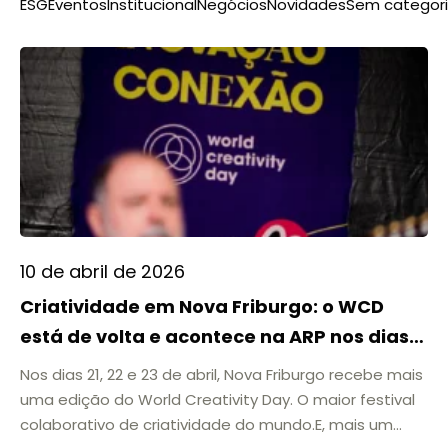
ESG
Eventos
Institucional
Negócios
Novidades
Sem categor
10 de abril de 2026
Criatividade em Nova Friburgo: o WCD
está de volta e acontece na ARP nos dias
21, 22 e 23 de abril
Nos dias 21, 22 e 23 de abril, Nova Friburgo recebe mais
uma edição do World Creativity Day. O maior festival
colaborativo de criatividade do mundo.E, mais um