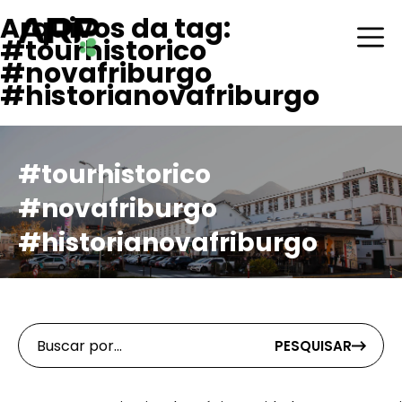
Arquivos da tag:
#tourhistorico
#novafriburgo
#historianovafriburgo
#tourhistorico
#novafriburgo
#historianovafriburgo
PESQUISAR