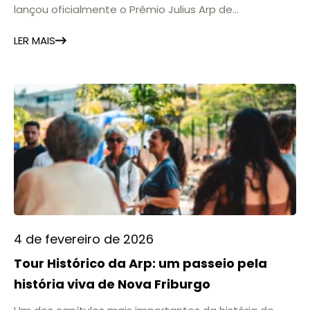
lançou oficialmente o Prêmio Julius Arp de
Empreendedorismo, em cerimônia realizada no bloco
LER MAIS
11 da Arp, reunindo empresários, lideranças
institucionais e representantes do poder público. A
iniciativa nasce com o propósito de reconhecer
empresas e empreendedores
4 de fevereiro de 2026
Tour Histórico da Arp: um passeio pela
história viva de Nova Friburgo