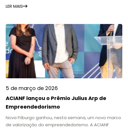
ano, os eventos acontecem na ARP, consolidando a
LER MAIS
associação como um espaço de referência para a
cultura, a inovação e o encontro
5 de março de 2026
ACIANF lançou o Prêmio Julius Arp de
Empreendedorismo
Nova Friburgo ganhou, nesta semana, um novo marco
de valorização do empreendedorismo. A ACIANF